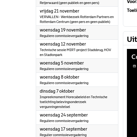
Voorz
Reijerwaard (geen publiek en geen pers)
Toeli
2025
vrijdag 21 november
VERVALLEN - Werkbezoek Rotterdam Partners en
Rotterdam Centrum (geen pers en geen publiek)
2025
woensdag 19 november
Reguliere commissievergadering
Ui
2025
woensdag 12 november
Technische sessie MIRT-project Stadsbrug, HOV
en Stadionpark
2025
woensdag 5 november
Reguliere commissievergadering
2025
woensdag 8 oktober
Reguliere commissievergadering
2025
dinsdag 7 oktober
Inspreekmoment Horecabeleid en Technische
toelichting belevingsonderzoek
vergunningenstelsel
2025
woensdag 24 september
Reguliere commissievergadering
2025
woensdag 17 september
Regulier commissievergadering