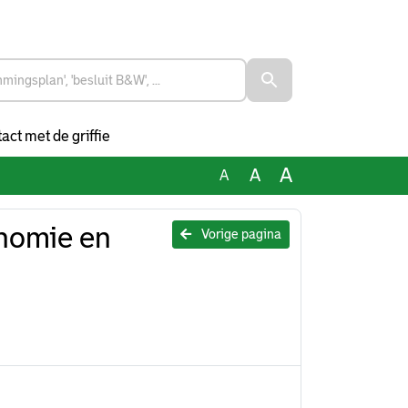
act met de griffie
A
A
A
onomie en
Vorige pagina