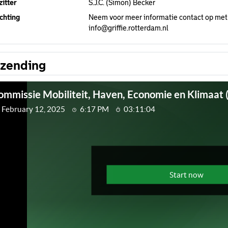
itter
S.J.C. (Simon) Becker
chting
Neem voor meer informatie contact op met
info@griffie.rotterdam.nl
tzending