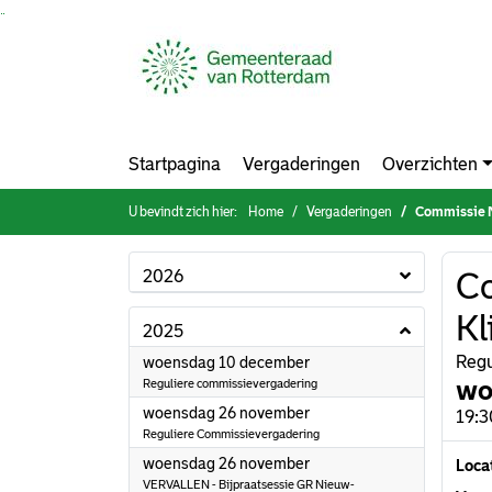
Ga naar de inhoud van deze pagina
Ga naar het zoeken
Ga naar het menu
Startpagina
Vergaderingen
Overzichten
U bevindt zich hier:
Home
Vergaderingen
Commissie M
2026
Co
Kl
2025
2025
Regu
woensdag 10 december
wo
Reguliere commissievergadering
2025
woensdag 26 november
19:3
Reguliere Commissievergadering
2025
woensdag 26 november
Loca
VERVALLEN - Bijpraatsessie GR Nieuw-