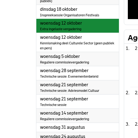
publiek)
2022
dinsdag 18 oktober
Inspreeksessie Organisatoren Festivals
2022
woensdag 12 oktober
Extra ingelaste vergadering
Ag
2022
woensdag 12 oktober
Kennismaking deel Culturele Sector (geen publiek
2
en pers)
2022
woensdag 5 oktober
Reguliere commissievergadering
2022
woensdag 28 september
Technische sessie: Evenementenbeleid
2022
woensdag 21 september
Technische sessie: Adviesmodel Cultuur
2
2022
woensdag 21 september
Technische sessie
2022
woensdag 14 september
Reguliere commissievergadering
2
2022
woensdag 31 augustus
2022
woensdag 24 augustus