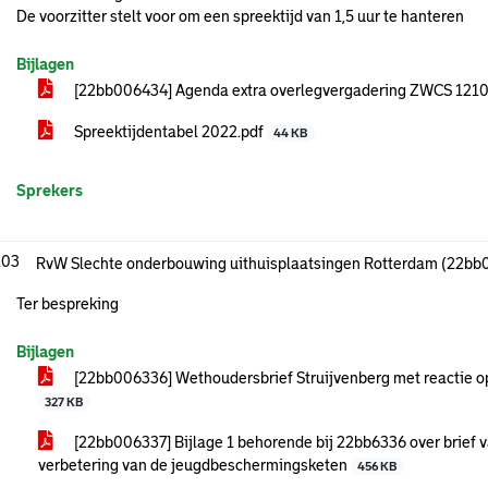
De voorzitter stelt voor om een spreektijd van 1,5 uur te hanteren
Bijlagen
[22bb006434] Agenda extra overlegvergadering ZWCS 121
Spreektijdentabel 2022.pdf
44 KB
Sprekers
.03
RvW Slechte onderbouwing uithuisplaatsingen Rotterdam (22bb
Ter bespreking
Bijlagen
[22bb006336] Wethoudersbrief Struijvenberg met reactie op 
327 KB
[22bb006337] Bijlage 1 behorende bij 22bb6336 over brief va
verbetering van de jeugdbeschermingsketen
456 KB