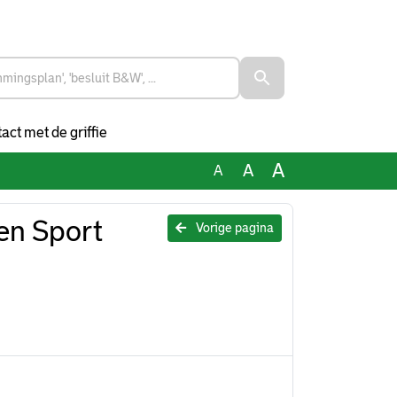
act met de griffie
A
A
A
en Sport
Vorige pagina