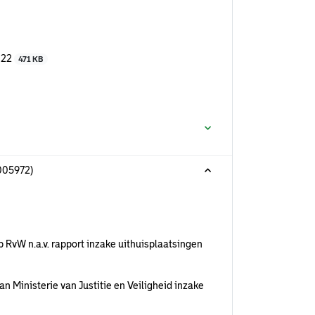
022
471 KB
005972)
RvW n.a.v. rapport inzake uithuisplaatsingen
n Ministerie van Justitie en Veiligheid inzake