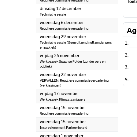
Reguliere commissievergadering
Toeli
2023
dinsdag 12 december
Technische sessie
2023
woensdag 6 december
Ag
Reguliere commissievergadering
2023
woensdag 29 november
Technische sessie (Geen uitzending!! zonder pers
en publiek)
2023
vrijdag 24 november
Werkbezoek Spaanse Polder (zonder pers en
publiek)
2023
woensdag 22 november
VERVALLEN: Reguliere commissievergadering
(verkiezingen)
2023
vrijdag 17 november
Werkbezoek Klimaataanjagers
2023
woensdag 15 november
Reguliere commissievergadering
2023
woensdag 15 november
Inspreekmoment Parkeerbeleid
2023
woensdag 1 november