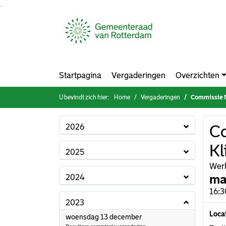
Ga naar de inhoud van deze pagina
Ga naar het zoeken
Ga naar het menu
Startpagina
Vergaderingen
Overzichten
U bevindt zich hier:
Home
Vergaderingen
Commissie M
2026
Co
Kl
2025
Werk
ma
2024
16:3
2023
Loca
2023
woensdag 13 december