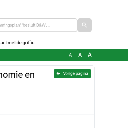
act met de griffie
A
A
A
onomie en
Vorige pagina