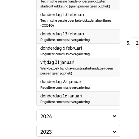
Technische sessie fraude-onderzoek cluster
stadsontwikkeling (geen pers en geen publiek)
2025
donderdag 13 februari
Technische sessie over beleidskader algoritmes
(CODIO)
2025
donderdag 13 februari
Reguliere commissievergadering
2
2025
donderdag 6 februari
Reguliere commissievergadering
2025
vrijdag 31 januari
Werkbezoek handhaving straatintimidatie (geen
pers en geen publiek)
2025
donderdag 23 januari
Reguliere commissievergadering
2025
donderdag 16 januari
Reguliere commissievergadering
2024
2023