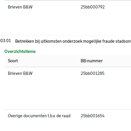
Brieven B&W
25bb000792
.03.01
Betrekken bij uitkomsten onderzoek mogelijke fraude stadson
Overzichtsitems
Soort
BB-nummer
Brieven B&W
25bb001285
Overige documenten t.b.v. de raad
25bb001654