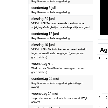
Reguliere commissievergadering
2025
donderdag 3 juli
Reguliere commissievergadering
2025
dinsdag 24 juni
VERVALLEN Technische sessie: raadsvoorstel
wijziging afschrijfwijze maatschappelijk vastgoed
2025
donderdag 12 juni
Reguliere commissievergadering
2025
dinsdag 10 juni
Ag
VERVALLEN - Technische sessie: weerbaarheid
tegen internationale dreigingen (geen pers en
geen publiek)
2
2025
woensdag 4 juni
Werkbezoek: Van Ghentkazerne (geen pers en
geen publiek)
2025
donderdag 22 mei
Reguliere commissievergadering (middag en
avond)
2025
woensdag 14 mei
2
Inspreekmoment: evaluatie bestuursmodel Wijk
aan Zet
2