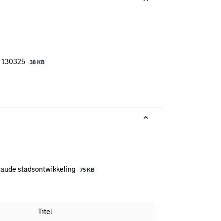
V 130325
38 KB
raude stadsontwikkeling
75 KB
Titel