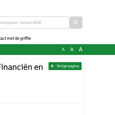
act met de griffie
A
A
A
Financiën en
Vorige pagina