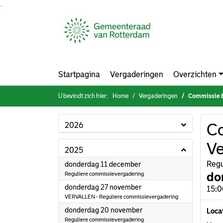
Ga naar de inhoud van deze pagina
Ga naar het zoeken
Ga naar het menu
Startpagina
Vergaderingen
Overzichten
U bevindt zich hier:
Home
Vergaderingen
Commissie Bes
2026
Co
Ve
2025
2025
Regu
donderdag 11 december
do
Reguliere commissievergadering
2025
donderdag 27 november
15:0
VERVALLEN - Reguliere commissievergadering
2025
donderdag 20 november
Loca
Reguliere commissievergadering