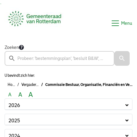
Ga naar de inhoud van deze pagina
Ga naar het zoeken
Ga naar het menu
Menu
Zoeken
U bevindt zich hier:
Home
Vergaderingen
Commissie Bestuur, Organisatie, Financiën en Veiligheid (2022 - 2026)
A
A
A
2026
2025
2024