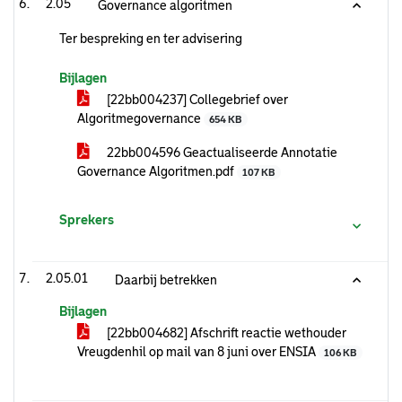
2.05
Governance algoritmen
Ter bespreking en ter advisering
Bijlagen
[22bb004237] Collegebrief over
Algoritmegovernance
654 KB
22bb004596 Geactualiseerde Annotatie
Governance Algoritmen.pdf
107 KB
Sprekers
2.05.01
Daarbij betrekken
Bijlagen
[22bb004682] Afschrift reactie wethouder
Vreugdenhil op mail van 8 juni over ENSIA
106 KB