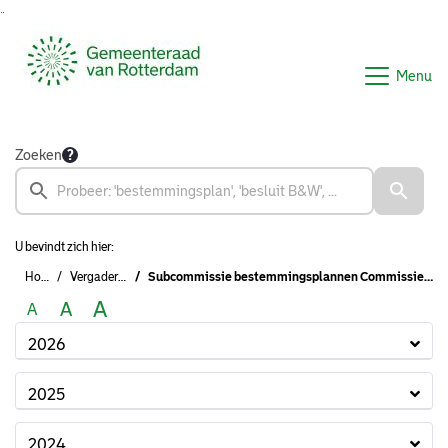
Ga naar de inhoud van deze pagina
Ga naar het zoeken
Ga naar het menu
Menu
Zoeken
U bevindt zich hier:
Home
Vergaderingen
Subcommissie bestemmingsplannen Commissie Bouwen, Wonen en Buitenruimte (2022-2026)
A
A
A
2026
2025
2024