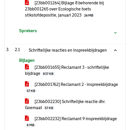
[23bb001264] Bijlage 8 behorende bij
23bb001265 over Ecologische toets
stikstofdepositie, januari 2023
26 MB
Sprekers
2.1
Schriftelijke reacties en inspreekbijdragen
Bijlagen
[23bb001655] Reclamant 3 - schriftelijke
bijdrage
837 KB
[23bb001762] Reclamant 2 - inspreekbijdrage
57 KB
[23bb002230] Schriftelijke reactie dhr.
Goemaat
57 KB
[23bb002232] Reclamant 9 inspreekbijdrage
8 MB