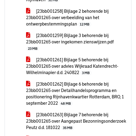
31 MB
[23bb001258] Bijlage 2 behorende bij
23bb001265 over verbeelding van het
ontwerpbestemmingsplan
12 MB
[23bb001259] Bijlage 3 behorende bij
23bb001265 over ingekomen zienswijzen.pdf
23 MB
[23bb001261] Bijlage 5 behorende bij
23bb001265 over advies Wijkraad Katendrecht-
Wilhelminapier d.d. 240822
3 MB
[23bb001262] Bijlage 6 behorende bij
23bb001265 over Detailhandelsprogramma en
positionering Rijnhavenkwartier Rotterdam, BRO, 1
september 2022
48 MB
[23bb001263] Bijlage 7 behorende bij
23bb001265 over Aangepast Bezonningsonderzoek
Peutz d.d. 181022
35 MB