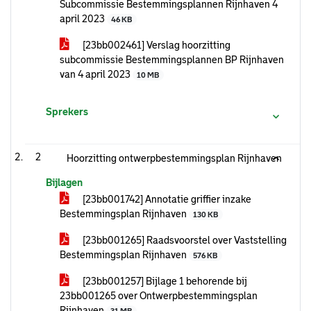
Subcommissie Bestemmingsplannen Rijnhaven 4
april 2023
46 KB
[23bb002461] Verslag hoorzitting
subcommissie Bestemmingsplannen BP Rijnhaven
van 4 april 2023
10 MB
Sprekers
2
Hoorzitting ontwerpbestemmingsplan Rijnhaven
Bijlagen
[23bb001742] Annotatie griffier inzake
Bestemmingsplan Rijnhaven
130 KB
[23bb001265] Raadsvoorstel over Vaststelling
Bestemmingsplan Rijnhaven
576 KB
[23bb001257] Bijlage 1 behorende bij
23bb001265 over Ontwerpbestemmingsplan
Rijnhaven