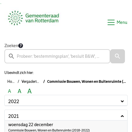
Ga naar de inhoud van deze pagina
Ga naar het zoeken
Ga naar het menu
Menu
Zoeken
U bevindt zich hier:
Home
Vergaderingen
Commissie Bouwen, Wonen en Buitenruimte (2018-2022)
A
A
A
2022
2021
2021
woensdag 22 december
Commissie Bouwen, Wonen en Buitenruimte (2018-2022)