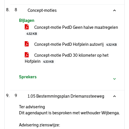
8
Concept-moties
Bijlagen
Concept-motie PvdD Geen halve maatregelen
432 KB
Concept-motie PvdD Hofplein autovrij
432 KB
Concept-motie PvdD 30 kilometer op het
Hofplein
433 KB
Sprekers
9
1.05 Bestemmingsplan Driemanssteeweg
Ter advisering
Dit agendapunt is besproken met wethouder Wijbenga.
Advisering zienswijze: