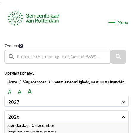
Ga naar de inhoud van deze pagina
Ga naar het zoeken
Ga naar het menu
Menu
Zoeken
U bevindt zich hier:
Home
Vergaderingen
Commissie Veiligheid, Bestuur & Financiën
A
A
A
2027
2026
2026
donderdag 10 december
Reguliere commissievergadering