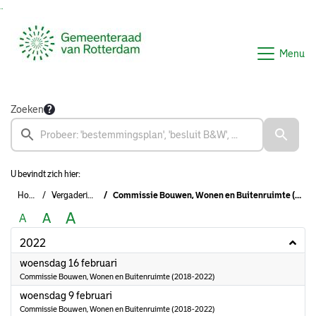
Ga naar de inhoud van deze pagina
Ga naar het zoeken
Ga naar het menu
Menu
Zoeken
U bevindt zich hier:
Home
Vergaderingen
Commissie Bouwen, Wonen en Buitenruimte (2018-2022)
A
A
A
2022
2022
woensdag 16 februari
Commissie Bouwen, Wonen en Buitenruimte (2018-2022)
2022
woensdag 9 februari
Commissie Bouwen, Wonen en Buitenruimte (2018-2022)