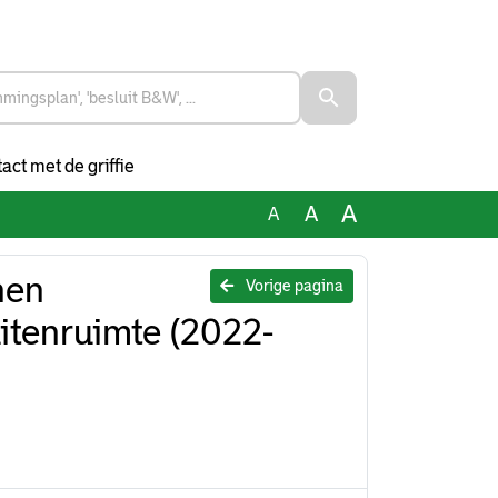
act met de griffie
A
A
A
nen
Vorige pagina
tenruimte (2022-