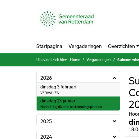
Ga naar de inhoud van deze pagina
Ga naar het zoeken
Ga naar het menu
Startpagina
Vergaderingen
Overzichten
U bevindt zich hier:
Home
Vergaderingen
Subcommissie be
2026
S
2026
dinsdag 3 februari
Co
VERVALLEN
2026
dinsdag 13 januari
2
Hoorzitting diverse bestemmingsplannen
Hoor
di
2025
18:0
2024