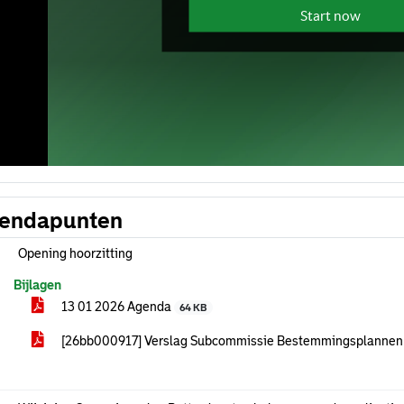
endapunten
Opening hoorzitting
Bijlagen
13 01 2026 Agenda
64 KB
[26bb000917] Verslag Subcommissie Bestemmingsplannen