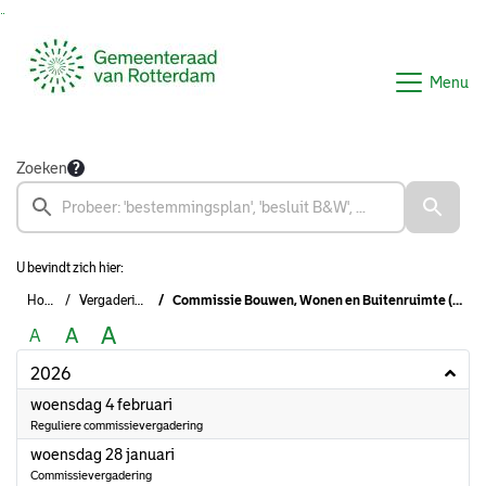
Ga naar de inhoud van deze pagina
Ga naar het zoeken
Ga naar het menu
Menu
Zoeken
U bevindt zich hier:
Home
Vergaderingen
Commissie Bouwen, Wonen en Buitenruimte (2022-2026)
A
A
A
2026
2026
woensdag 4 februari
Reguliere commissievergadering
2026
woensdag 28 januari
Commissievergadering