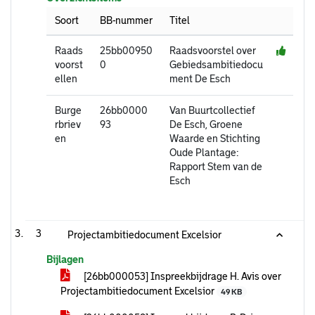
Soort
BB-nummer
Titel
Raads
25bb00950
Raadsvoorstel over
voorst
0
Gebiedsambitiedocu
ellen
ment De Esch
Burge
26bb0000
Van Buurtcollectief
rbriev
93
De Esch, Groene
en
Waarde en Stichting
Oude Plantage:
Rapport Stem van de
Esch
3
Projectambitiedocument Excelsior
Bijlagen
[26bb000053] Inspreekbijdrage H. Avis over
Projectambitiedocument Excelsior
49 KB