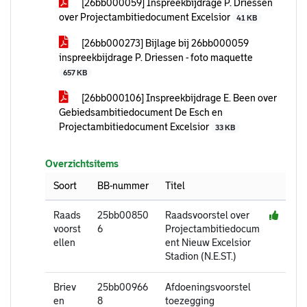
[26bb000059] Inspreekbijdrage P. Driessen
over Projectambitiedocument Excelsior
41 KB
[26bb000273] Bijlage bij 26bb000059
inspreekbijdrage P. Driessen - foto maquette
657 KB
[26bb000106] Inspreekbijdrage E. Been over
Gebiedsambitiedocument De Esch en
Projectambitiedocument Excelsior
33 KB
Overzichtsitems
Soort
BB-nummer
Titel
Raads
25bb00850
Raadsvoorstel over
voorst
6
Projectambitiedocum
ellen
ent Nieuw Excelsior
Stadion (N.E.ST.)
Briev
25bb00966
Afdoeningsvoorstel
en
8
toezegging