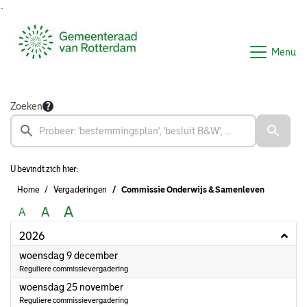
Ga naar de inhoud van deze pagina
Ga naar het zoeken
Ga naar het menu
Menu
Zoeken
U bevindt zich hier:
Home
Vergaderingen
Commissie Onderwijs & Samenleven
A
A
A
2026
2026
woensdag 9 december
Reguliere commissievergadering
2026
woensdag 25 november
Reguliere commissievergadering