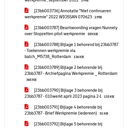
werkpremie’, september 2022
2 MB
[23bb003736] Annotatie "Niet continueren
werkpremie" 2022 WIOSSAN 070623
2 MB
[23bb003787] Beantwoording vragen Nunnely
over Stopzetten pilot werkpremie
559 KB
[23bb003788] Bijlage 1 behorend bij 23bb3787
- Toekennen werkpremie via
batch_M5738_Rotterdam
136 KB
[23bb003789] Bijlage 2 behorende bij
23bb3787 - Archiefpagina Werkpremie _ Rotterdam
365 KB
[23bb003790] Bijlage 3 behorende bij
23bb3787 - 010werkt april 2023 pagina 2-1
133 KB
[23bb003791] Bijlage 4 behorende bij
23bb3787 - Brief Werkpremie (iedereen)
51 KB
[23bb003792] Bijlage 5 behorende bij