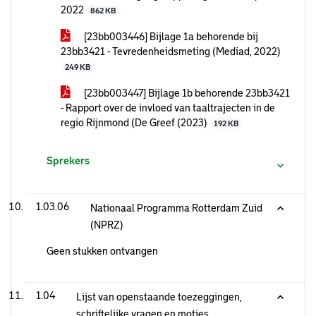
2022
862 KB
[23bb003446] Bijlage 1a behorende bij
23bb3421 - Tevredenheidsmeting (Mediad, 2022)
249 KB
[23bb003447] Bijlage 1b behorende 23bb3421
- Rapport over de invloed van taaltrajecten in de
regio Rijnmond (De Greef (2023)
192 KB
Sprekers
1.03.06
Nationaal Programma Rotterdam Zuid
(NPRZ)
Geen stukken ontvangen
1.04
Lijst van openstaande toezeggingen,
schriftelijke vragen en moties