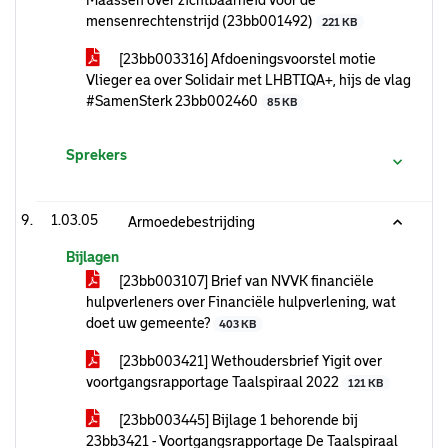
Maassen over zichtbaarheid voor de
mensenrechtenstrijd (23bb001492)
221 KB
[23bb003316] Afdoeningsvoorstel motie
Vlieger ea over Solidair met LHBTIQA+, hijs de vlag
#SamenSterk 23bb002460
85 KB
Sprekers
1.03.05
Armoedebestrijding
Bijlagen
[23bb003107] Brief van NVVK financiële
hulpverleners over Financiële hulpverlening, wat
doet uw gemeente?
403 KB
[23bb003421] Wethoudersbrief Yigit over
voortgangsrapportage Taalspiraal 2022
121 KB
[23bb003445] Bijlage 1 behorende bij
23bb3421 - Voortgangsrapportage De Taalspiraal