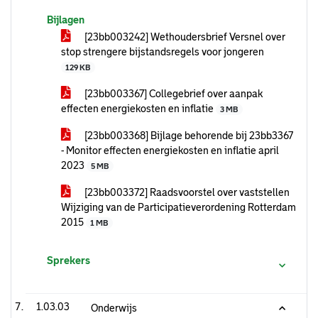
Bijlagen
[23bb003242] Wethoudersbrief Versnel over
stop strengere bijstandsregels voor jongeren
129 KB
[23bb003367] Collegebrief over aanpak
effecten energiekosten en inflatie
3 MB
[23bb003368] Bijlage behorende bij 23bb3367
- Monitor effecten energiekosten en inflatie april
2023
5 MB
[23bb003372] Raadsvoorstel over vaststellen
Wijziging van de Participatieverordening Rotterdam
2015
1 MB
Sprekers
1.03.03
Onderwijs