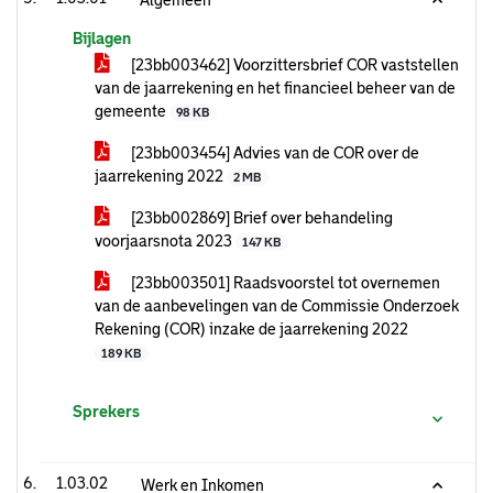
Algemeen
Bijlagen
[23bb003462] Voorzittersbrief COR vaststellen
van de jaarrekening en het financieel beheer van de
gemeente
98 KB
[23bb003454] Advies van de COR over de
jaarrekening 2022
2 MB
[23bb002869] Brief over behandeling
voorjaarsnota 2023
147 KB
[23bb003501] Raadsvoorstel tot overnemen
van de aanbevelingen van de Commissie Onderzoek
Rekening (COR) inzake de jaarrekening 2022
189 KB
Sprekers
1.03.02
Werk en Inkomen