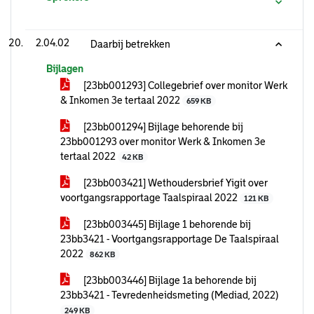
2.04.02
Daarbij betrekken
Bijlagen
[23bb001293] Collegebrief over monitor Werk
& Inkomen 3e tertaal 2022
659 KB
[23bb001294] Bijlage behorende bij
23bb001293 over monitor Werk & Inkomen 3e
tertaal 2022
42 KB
[23bb003421] Wethoudersbrief Yigit over
voortgangsrapportage Taalspiraal 2022
121 KB
[23bb003445] Bijlage 1 behorende bij
23bb3421 - Voortgangsrapportage De Taalspiraal
2022
862 KB
[23bb003446] Bijlage 1a behorende bij
23bb3421 - Tevredenheidsmeting (Mediad, 2022)
249 KB