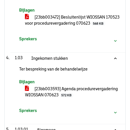
Bijlagen
[23bb003472] Besluitenlijst WIOSSAN 170523
voor procedurevergadering 070623
568 KB
Sprekers
1.03
Ingekomen stukken
Ter bespreking van de behandelwijze
Bijlagen
[23bb003593] Agenda procedurevergadering
WIOSSAN 070623
572 KB
Sprekers
1.03.01