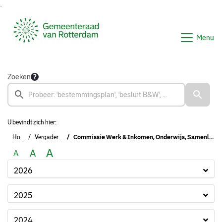
Ga naar de inhoud van deze pagina
Ga naar het zoeken
Ga naar het menu
Menu
Zoeken
U bevindt zich hier:
Home
Vergaderingen
Commissie Werk & Inkomen, Onderwijs, Samenleven, Schuldhulpverlening & Armoedebestrijding, NPRZ
A
A
A
2026
2025
2024