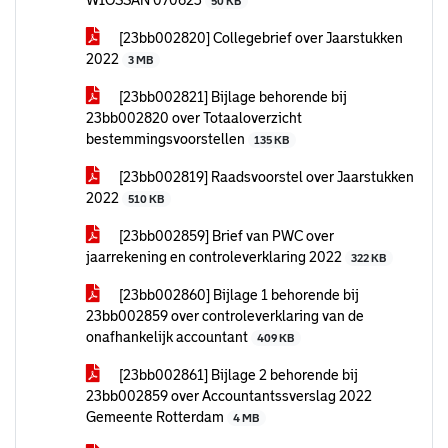
WIOSSAN 070623
50 KB
[23bb002820] Collegebrief over Jaarstukken
2022
3 MB
[23bb002821] Bijlage behorende bij
23bb002820 over Totaaloverzicht
bestemmingsvoorstellen
135 KB
[23bb002819] Raadsvoorstel over Jaarstukken
2022
510 KB
[23bb002859] Brief van PWC over
jaarrekening en controleverklaring 2022
322 KB
[23bb002860] Bijlage 1 behorende bij
23bb002859 over controleverklaring van de
onafhankelijk accountant
409 KB
[23bb002861] Bijlage 2 behorende bij
23bb002859 over Accountantssverslag 2022
Gemeente Rotterdam
4 MB