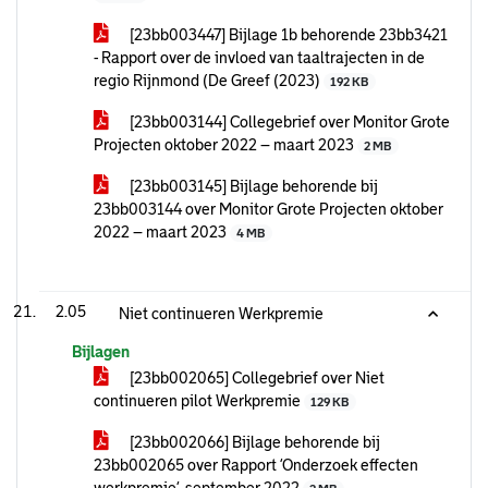
[23bb003447] Bijlage 1b behorende 23bb3421
- Rapport over de invloed van taaltrajecten in de
regio Rijnmond (De Greef (2023)
192 KB
[23bb003144] Collegebrief over Monitor Grote
Projecten oktober 2022 – maart 2023
2 MB
[23bb003145] Bijlage behorende bij
23bb003144 over Monitor Grote Projecten oktober
2022 – maart 2023
4 MB
2.05
Niet continueren Werkpremie
Bijlagen
[23bb002065] Collegebrief over Niet
continueren pilot Werkpremie
129 KB
[23bb002066] Bijlage behorende bij
23bb002065 over Rapport ‘Onderzoek effecten