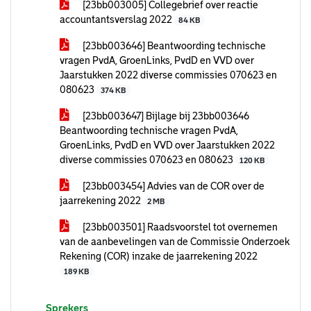
[23bb003005] Collegebrief over reactie
accountantsverslag 2022
84 KB
[23bb003646] Beantwoording technische
vragen PvdA, GroenLinks, PvdD en VVD over
Jaarstukken 2022 diverse commissies 070623 en
080623
374 KB
[23bb003647] Bijlage bij 23bb003646
Beantwoording technische vragen PvdA,
GroenLinks, PvdD en VVD over Jaarstukken 2022
diverse commissies 070623 en 080623
120 KB
[23bb003454] Advies van de COR over de
jaarrekening 2022
2 MB
[23bb003501] Raadsvoorstel tot overnemen
van de aanbevelingen van de Commissie Onderzoek
Rekening (COR) inzake de jaarrekening 2022
189 KB
Sprekers