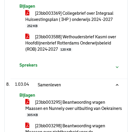
Bijlagen
[23bb003369] Collegebrief over Integraal
Huisvestingsplan ( IHP ) onderwijs 2024 -2027
252 KB
[23bb003588] Wethoudersbrief Kasmi over
Hoofdlijnenbrief Rotterdams Onderwijsbeleid
(ROB) 2024-2027
120 KB
Sprekers
1.03.04
Samenleven
Bijlagen
[23bb003295] Beantwoording vragen
Maassen en Nunnely over uitbuiting van Oekrainers
305 KB
[23bb003298] Beantwoording vragen