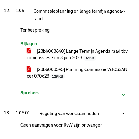
1.05
Commissieplanning en lange termijn agenda
raad
Ter bespreking
Bijlagen
[23bb003640] Lange Termijn Agenda raad tbv
commissies 7 en 8 juni 2023
32 KB
[23bb003595] Planning Commissie WIOSSAN
per 070623
129 KB
Sprekers
1.05.01
Regeling van werkzaamheden
Geen aanvragen voor RvW zijn ontvangen