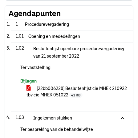
Agendapunten
1
Procedurevergadering
1.01
Opening en mededelingen
1.02
Besluitenlijst openbare procedurevergadering
van 21 september 2022
Ter vaststelling
Bijlagen
[22bb006228] Besluitenlijst cie MHEK 210922
tbv cie MHEK 051022
41 KB
1.03
Ingekomen stukken
Ter bespreking van de behandelwijze