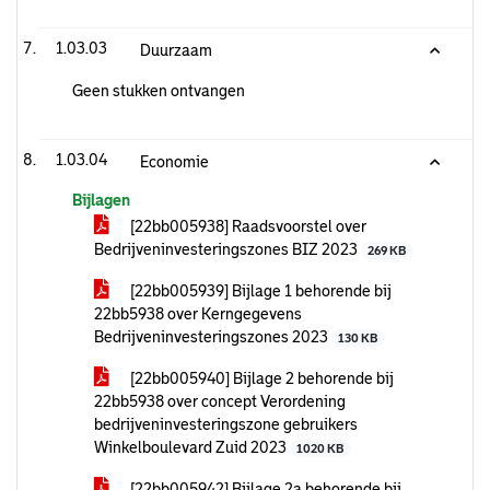
1.03.03
Duurzaam
Geen stukken ontvangen
1.03.04
Economie
Bijlagen
[22bb005938] Raadsvoorstel over
Bedrijveninvesteringszones BIZ 2023
269 KB
[22bb005939] Bijlage 1 behorende bij
22bb5938 over Kerngegevens
Bedrijveninvesteringszones 2023
130 KB
[22bb005940] Bijlage 2 behorende bij
22bb5938 over concept Verordening
bedrijveninvesteringszone gebruikers
Winkelboulevard Zuid 2023
1020 KB
[22bb005942] Bijlage 2a behorende bij