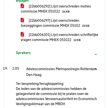
Bijlagen
[22bb006292] Lijst overschreden moties
commissie MHEK 051022
24 KB
[22bb006297] Lijst overschreden
toezeggingen commissie MHEK 05102
23 KB
[22bb006301] Lijst overschreden schriftelijke
vragen commissie MHEK 051022
12 KB
Sprekers
2.05
Adviescommissies Metropoolregio Rotterdam
Den Haag
Ter bespreking/terugkoppeling
De leden van de adviescommissies hebben de
gelegenheid de commissie bij te praten over de
adviescommissies Vervoersautoriteit en Economisch
Vestigingsklimaat van de MRDH