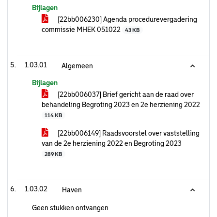
Bijlagen
[22bb006230] Agenda procedurevergadering
commissie MHEK 051022
43 KB
1.03.01
Algemeen
Bijlagen
[22bb006037] Brief gericht aan de raad over
behandeling Begroting 2023 en 2e herziening 2022
114 KB
[22bb006149] Raadsvoorstel over vaststelling
van de 2e herziening 2022 en Begroting 2023
289 KB
1.03.02
Haven
Geen stukken ontvangen