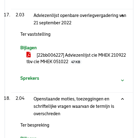
2.03
Adviezenlijst openbare overlegvergadering van
21 september 2022
Ter vaststelling
Bijlagen
[22bb006227] Adviezenlijst cie MHEK 210922
tbv cie MHEK 051022
47 KB
Sprekers
2.04
Openstaande moties, toezeggingen en
schriftelijke vragen waarvan de termijn is
overschreden
Ter bespreking