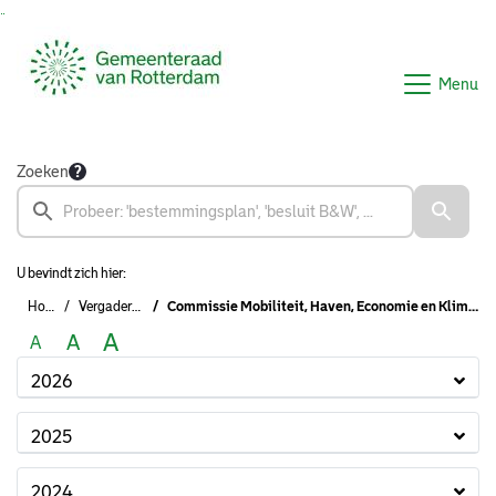
Ga naar de inhoud van deze pagina
Ga naar het zoeken
Ga naar het menu
Menu
Zoeken
U bevindt zich hier:
Home
Vergaderingen
Commissie Mobiliteit, Haven, Economie en Klimaat (2022-2026)
A
A
A
2026
2025
2024