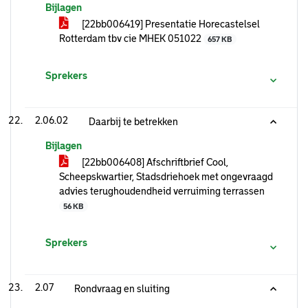
Bijlagen
[22bb006419] Presentatie Horecastelsel
Rotterdam tbv cie MHEK 051022
657 KB
Sprekers
2.06.02
Daarbij te betrekken
Bijlagen
[22bb006408] Afschriftbrief Cool,
Scheepskwartier, Stadsdriehoek met ongevraagd
advies terughoudendheid verruiming terrassen
56 KB
Sprekers
2.07
Rondvraag en sluiting