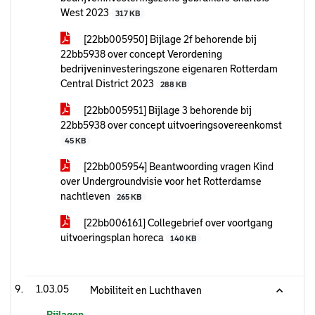
West 2023
317 KB
[22bb005950] Bijlage 2f behorende bij
22bb5938 over concept Verordening
bedrijveninvesteringszone eigenaren Rotterdam
Central District 2023
288 KB
[22bb005951] Bijlage 3 behorende bij
22bb5938 over concept uitvoeringsovereenkomst
45 KB
[22bb005954] Beantwoording vragen Kind
over Undergroundvisie voor het Rotterdamse
nachtleven
265 KB
[22bb006161] Collegebrief over voortgang
uitvoeringsplan horeca
140 KB
1.03.05
Mobiliteit en Luchthaven