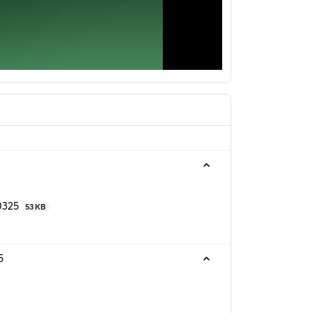
0325
53 KB
5