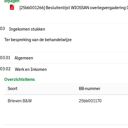
Bijlagen
[25bb001266] Besluitenlijst WIOSSAN overlegvergadering
.03
Ingekomen stukken
Ter bespreking van de behandelwijze
.03.01
Algemeen
.03.02
Werk en Inkomen
Overzichtsitems
Soort
BB-nummer
Brieven B&W
25bb001170