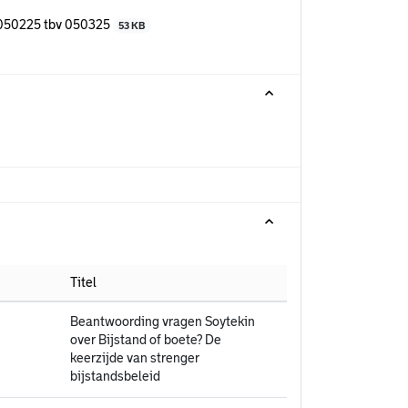
 050225 tbv 050325
53 KB
Titel
Beantwoording vragen Soytekin
over Bijstand of boete? De
keerzijde van strenger
bijstandsbeleid