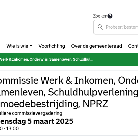
Zoeken
Wie is wie
Voorlichting
Over de gemeenteraad
Cont
nkomen, Onderwijs, Samenleven, Schuldhulpverlening & Armoedebestrijding, NPRZ
mmissie Werk & Inkomen, Onde
menleven, Schuldhulpverlening
moedebestrijding, NPRZ
liere commissievergadering
ensdag 5 maart 2025
0 - 13:00