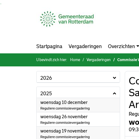
Ga naar de inhoud van deze pagina
Ga naar het zoeken
Ga naar het menu
Startpagina
Vergaderingen
Overzichten
U bevindt zich hier:
Home
Vergaderingen
Commissie Werk & I
2026
Co
Sa
2025
Ar
2025
woensdag 10 december
Reguliere commissievergadering
Regu
2025
woensdag 26 november
wo
Reguliere commissievergadering
09:3
2025
woensdag 19 november
Reguliere commissievergadering