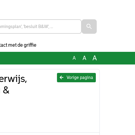
act met de griffie
A
A
A
rwijs,
Vorige pagina
 &