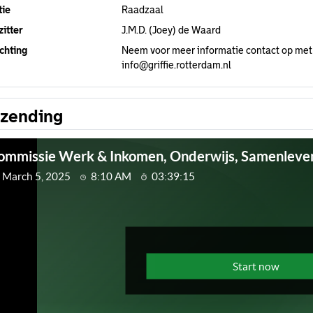
tie
Raadzaal
itter
J.M.D. (Joey) de Waard
chting
Neem voor meer informatie contact op met
info@griffie.rotterdam.nl
tzending