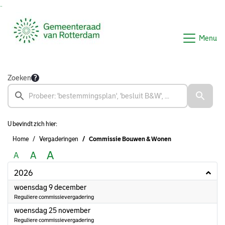
Ga naar de inhoud van deze pagina
Ga naar het zoeken
Ga naar het menu
Menu
Zoeken
U bevindt zich hier:
Home
Vergaderingen
Commissie Bouwen & Wonen
A
A
A
2026
2026
woensdag 9 december
Reguliere commissievergadering
2026
woensdag 25 november
Reguliere commissievergadering