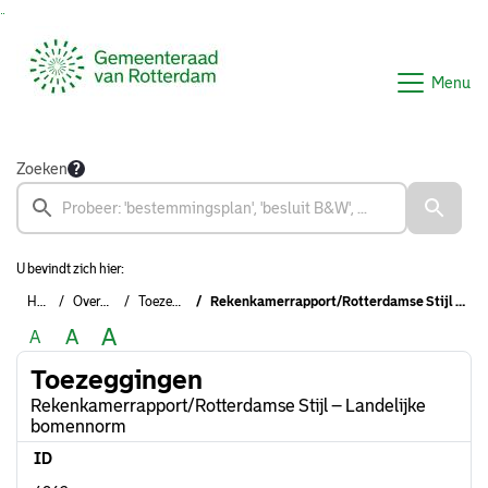
Ga naar de inhoud van deze pagina
Ga naar het zoeken
Ga naar het menu
Menu
Zoeken
U bevindt zich hier:
Home
Overzichten
Toezeggingen
Rekenkamerrapport/Rotterdamse Stijl – Landelijke bomennorm
A
A
A
Toezeggingen
Rekenkamerrapport/Rotterdamse Stijl – Landelijke
bomennorm
ID