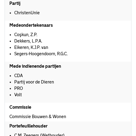
Partij
ChristenUnie
Medeondertekenaars
Coşkun, Z.P.
Dekkers, L.P.A.
Eikeren, K.J.P. van
Segers-Hoogendoorn, R.G.C.
Mede indienende partijen
CDA
Partij voor de Dieren
PRO
Volt
Commissie
Commissie Bouwen & Wonen
Portefeuillehouder
C.M. Zeegers (Wethouder)