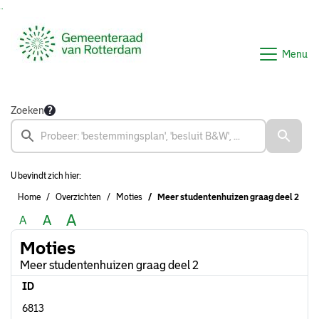
Ga naar de inhoud van deze pagina
Ga naar het zoeken
Ga naar het menu
Menu
Zoeken
U bevindt zich hier:
Home
Overzichten
Moties
Meer studentenhuizen graag deel 2
A
A
A
Moties
Meer studentenhuizen graag deel 2
ID
6813