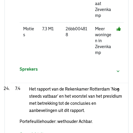
aat
Zevenka
mp
Motie
7.3 M1
26bb00481
Meer
s
8
woninge
n in
Zevenka
mp
Sprekers
7.4
Het rapport van de Rekenkamer Rotterdam ‘Nog
steeds vatbaar’ en het voorstel van het presidium
met betrekking tot de conclusies en
aanbevelingen uit dit rapport.
Portefeuillehouder: wethouder Achbar.