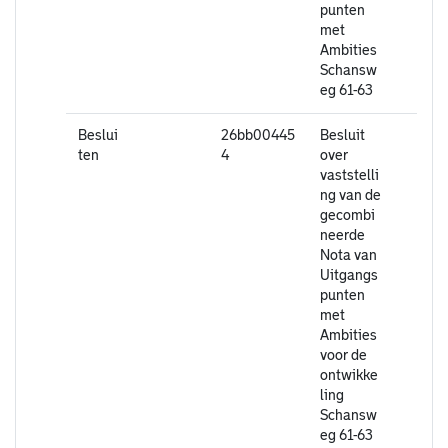
punten
met
Ambities
Schansw
eg 61-63
Beslui
26bb00445
Besluit
ten
4
over
vaststelli
ng van de
gecombi
neerde
Nota van
Uitgangs
punten
met
Ambities
voor de
ontwikke
ling
Schansw
eg 61-63