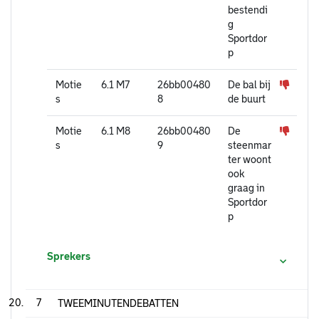
bestendi
g
Sportdor
p
Motie
6.1 M7
26bb00480
De bal bij
s
8
de buurt
Motie
6.1 M8
26bb00480
De
s
9
steenmar
ter woont
ook
graag in
Sportdor
p
Sprekers
7
TWEEMINUTENDEBATTEN