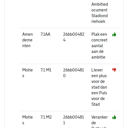
Ambitied
ocument
Stadiond
riehoek
Amen
7.1AA
26bb00482
Plak een
deme
4
concreet
nten
aantal
aan de
ambitie
Motie
7.1 M1
26bb00481
Liever
s
0
een plus
voor de
stad dan
een Puls
voor de
Stad
Motie
7.1 M2
26bb00481
Veranker
s
1
de