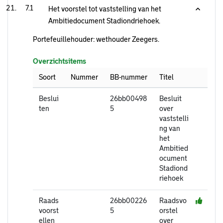
7.1
Het voorstel tot vaststelling van het
Ambitiedocument Stadiondriehoek.
Portefeuillehouder: wethouder Zeegers.
Overzichtsitems
Soort
Nummer
BB-nummer
Titel
Beslui
26bb00498
Besluit
ten
5
over
vaststelli
ng van
het
Ambitied
ocument
Stadiond
riehoek
Raads
26bb00226
Raadsvo
voorst
5
orstel
ellen
over