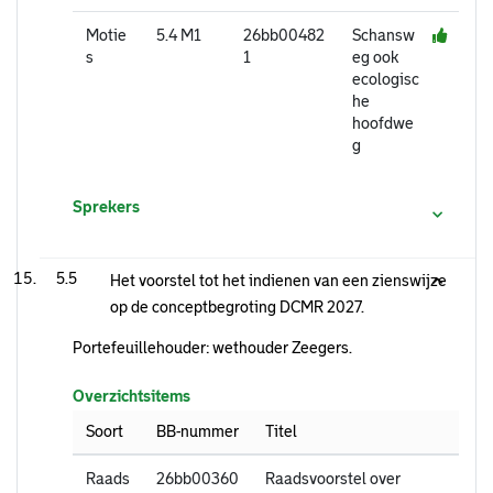
Motie
5.4 M1
26bb00482
Schansw
s
1
eg ook
ecologisc
he
hoofdwe
g
Sprekers
5.5
Het voorstel tot het indienen van een zienswijze
op de conceptbegroting DCMR 2027.
Portefeuillehouder: wethouder Zeegers.
Overzichtsitems
Soort
BB-nummer
Titel
Raads
26bb00360
Raadsvoorstel over