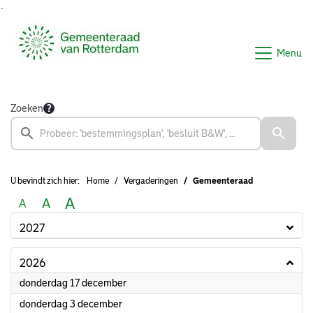
Ga naar de inhoud van deze pagina
Ga naar het zoeken
Ga naar het menu
Menu
Zoeken
U bevindt zich hier:
Home
Vergaderingen
Gemeenteraad
A
A
A
2027
2026
2026
donderdag 17 december
2026
donderdag 3 december