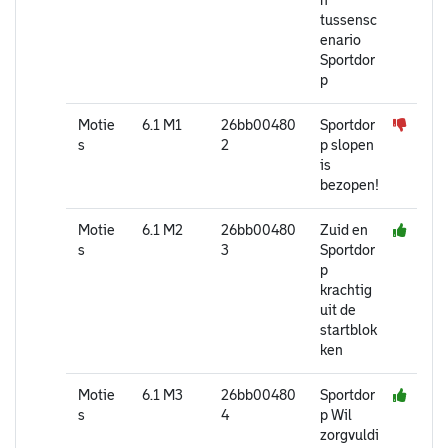
n
tussensc
enario
Sportdor
p
Motie
6.1 M1
26bb00480
Sportdor
s
2
p slopen
is
bezopen!
Motie
6.1 M2
26bb00480
Zuid en
s
3
Sportdor
p
krachtig
uit de
startblok
ken
Motie
6.1 M3
26bb00480
Sportdor
s
4
p Wil
zorgvuldi