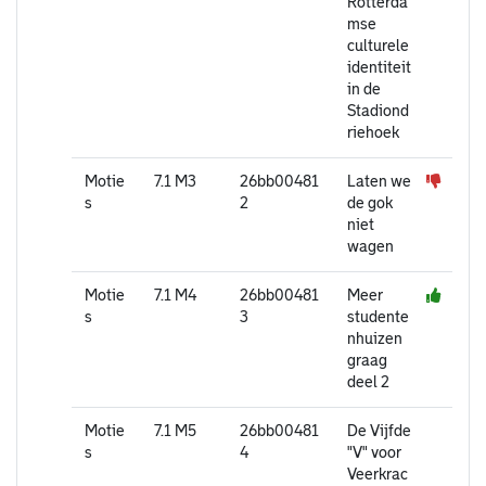
Rotterda
mse
culturele
identiteit
in de
Stadiond
riehoek
Motie
7.1 M3
26bb00481
Laten we
s
2
de gok
niet
wagen
Motie
7.1 M4
26bb00481
Meer
s
3
studente
nhuizen
graag
deel 2
Motie
7.1 M5
26bb00481
De Vijfde
s
4
"V" voor
Veerkrac