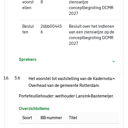
voorst
8
zienswijze
ellen
conceptbegroting DCMR
2027
Beslui
26bb00445
Besluit over het indienen
ten
6
van een zienswijze op de
conceptbegroting DCMR
2027
Sprekers
5.6
Het voorstel tot vaststelling van de Kadernota
Overhead van de gemeente Rotterdam.
Portefeuillehouder: wethouder Lansink-Bastemeijer.
Overzichtsitems
Soort
BB-nummer
Titel