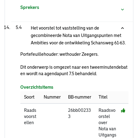
Sprekers
5.4
Het voorstel tot vaststelling van de
gecombineerde Nota van Uitgangspunten met
Ambities voor de ontwikkeling Schansweg 61-63.
Portefeuillehouder: wethouder Zeegers.
Dit onderwerp is omgezet naar een tweeminutendebat
en wordt na agendapunt 7.5 behandeld.
Overzichtsitems
Soort
Nummer
BB-nummer
Titel
Raads
26bb00233
Raadsvo
voorst
3
orstel
ellen
over
Nota van
Uitgangs