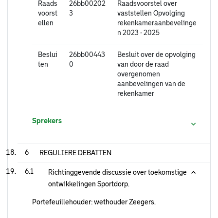
Raads
26bb00202
Raadsvoorstel over
voorst
3
vaststellen Opvolging
ellen
rekenkameraanbevelinge
n 2023 - 2025
Beslui
26bb00443
Besluit over de opvolging
ten
0
van door de raad
overgenomen
aanbevelingen van de
rekenkamer
Sprekers
6
REGULIERE DEBATTEN
6.1
Richtinggevende discussie over toekomstige
ontwikkelingen Sportdorp.
Portefeuillehouder: wethouder Zeegers.