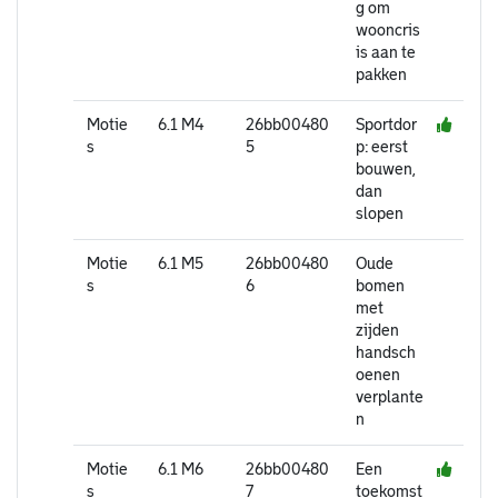
g om
wooncris
is aan te
pakken
Motie
6.1 M4
26bb00480
Sportdor
s
5
p: eerst
bouwen,
dan
slopen
Motie
6.1 M5
26bb00480
Oude
s
6
bomen
met
zijden
handsch
oenen
verplante
n
Motie
6.1 M6
26bb00480
Een
s
7
toekomst