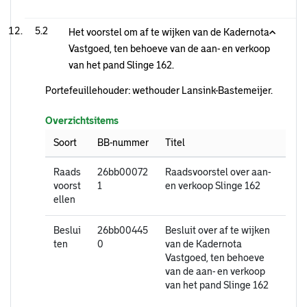
5.2
Het voorstel om af te wijken van de Kadernota
Vastgoed, ten behoeve van de aan- en verkoop
van het pand Slinge 162.
Portefeuillehouder: wethouder Lansink-Bastemeijer.
Overzichtsitems
Soort
BB-nummer
Titel
Raads
26bb00072
Raadsvoorstel over aan-
voorst
1
en verkoop Slinge 162
ellen
Beslui
26bb00445
Besluit over af te wijken
ten
0
van de Kadernota
Vastgoed, ten behoeve
van de aan- en verkoop
van het pand Slinge 162