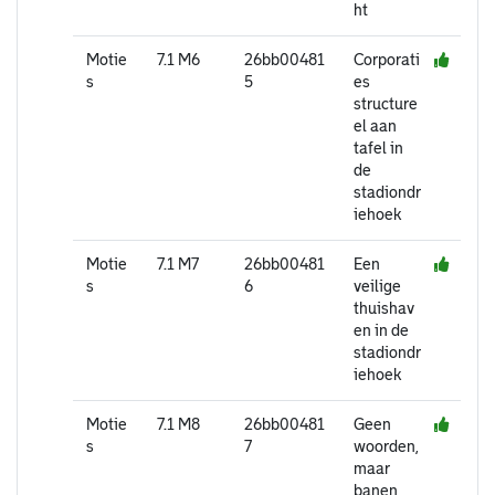
ht
Motie
7.1 M6
26bb00481
Corporati
s
5
es
structure
el aan
tafel in
de
stadiondr
iehoek
Motie
7.1 M7
26bb00481
Een
s
6
veilige
thuishav
en in de
stadiondr
iehoek
Motie
7.1 M8
26bb00481
Geen
s
7
woorden,
maar
banen