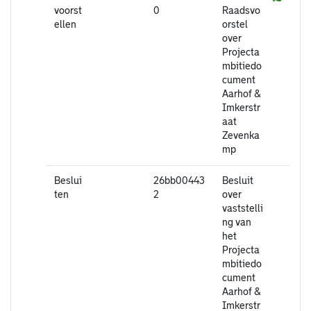
voorst
0
Raadsvo
ellen
orstel
over
Projecta
mbitiedo
cument
Aarhof &
Imkerstr
aat
Zevenka
mp
Beslui
26bb00443
Besluit
ten
2
over
vaststelli
ng van
het
Projecta
mbitiedo
cument
Aarhof &
Imkerstr