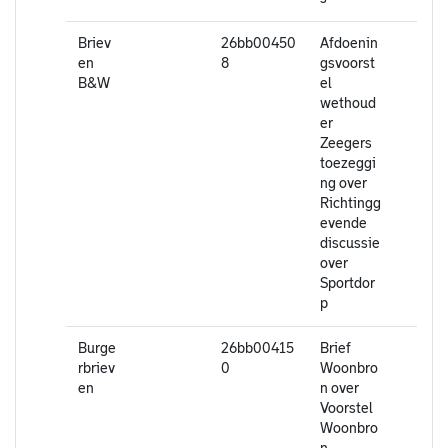
Briev
26bb00450
Afdoenin
en
8
gsvoorst
B&W
el
wethoud
er
Zeegers
toezeggi
ng over
Richtingg
evende
discussie
over
Sportdor
p
Burge
26bb00415
Brief
rbriev
0
Woonbro
en
n over
Voorstel
Woonbro