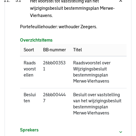
5.1
Het voorstel tot vaststelling van het
wijzigingsbesluit bestemmingsplan Merwe-
Vierhavens.
Portefeuillehouder: wethouder Zeegers.
Overzichtsitems
Soort
BB-nummer
Titel
Raads
26bb00353
Raadsvoorstel over
voorst
1
Wijzigingsbesluit
ellen
bestemmingsplan
Merwe-Vierhavens
Beslui
26bb00444
Besluit over vaststelling
ten
7
van het wijzigingsbesluit
bestemmingsplan
Merwe-Vierhavens
Sprekers