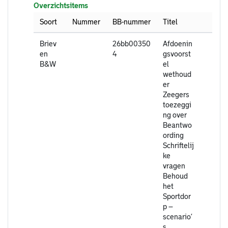
Overzichtsitems
Soort
Nummer
BB-nummer
Titel
Briev
26bb00350
Afdoenin
en
4
gsvoorst
B&W
el
wethoud
er
Zeegers
toezeggi
ng over
Beantwo
ording
Schriftelij
ke
vragen
Behoud
het
Sportdor
p –
scenario’
s