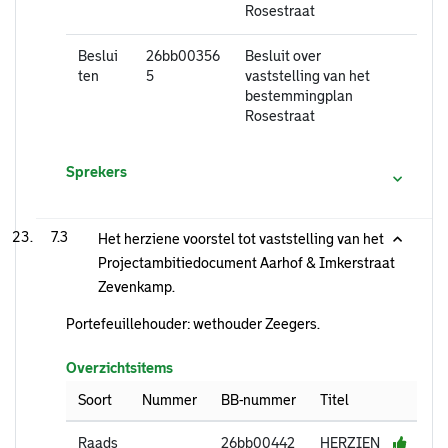
Rosestraat
Beslui
26bb00356
Besluit over
ten
5
vaststelling van het
bestemmingplan
Rosestraat
Sprekers
7.3
Het herziene voorstel tot vaststelling van het
Projectambitiedocument Aarhof & Imkerstraat
Zevenkamp.
Portefeuillehouder: wethouder Zeegers.
Overzichtsitems
Soort
Nummer
BB-nummer
Titel
Raads
26bb00442
HERZIEN