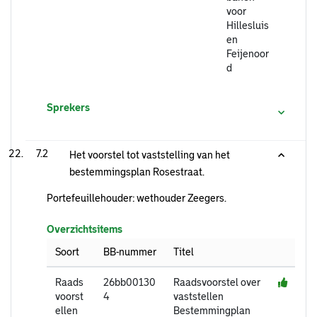
voor
Hillesluis
en
Feijenoor
d
Sprekers
7.2
Het voorstel tot vaststelling van het
bestemmingsplan Rosestraat.
Portefeuillehouder: wethouder Zeegers.
Overzichtsitems
Soort
BB-nummer
Titel
Raads
26bb00130
Raadsvoorstel over
voorst
4
vaststellen
ellen
Bestemmingplan