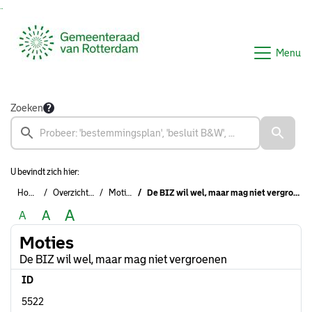
Ga naar de inhoud van deze pagina
Ga naar het zoeken
Ga naar het menu
Menu
Zoeken
U bevindt zich hier:
Home
Overzichten
Moties
De BIZ wil wel, maar mag niet vergroenen
A
A
A
Moties
De BIZ wil wel, maar mag niet vergroenen
ID
5522