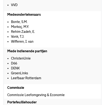
VVD
Medeondertekenaars
Bonte, S.M.
Morkoç, M.Y.
Rehim Zadeh, E.
Vonk, T.J.
Wifferen, I. van
Mede indienende partijen
ChristenUnie
D66
DENK
GroenLinks
Leefbaar Rotterdam
Commissie
Commissie Leefomgeving & Economie
Portefeuillehouder