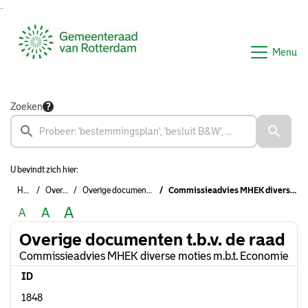
Ga naar de inhoud van deze pagina
Ga naar het zoeken
Ga naar het menu
Menu
Zoeken
U bevindt zich hier:
Home
Overzichten
Overige documenten t.b.v. de raad
Commissieadvies MHEK diverse moties m.b.t. Economie
A
A
A
Overige documenten t.b.v. de raad
Commissieadvies MHEK diverse moties m.b.t. Economie
ID
1848