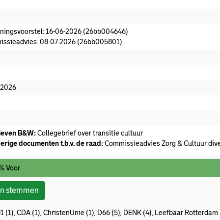
oeningsvoorstel aanwezig
ningsvoorstel: 16-06-2026 (26bb004646)
ssieadvies: 08-07-2026 (26bb005801)
missieadvies
edaan
-2026
ieven B&W:
Collegebrief over transitie cultuur
erige documenten t.b.v. de raad:
Commissieadvies Zorg & Cultuur diver
% Voor
on stemmen
1 (1), CDA (1), ChristenUnie (1), D66 (5), DENK (4), Leefbaar Rotterdam (