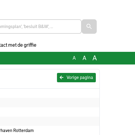
act met de griffie
A
A
A
Vorige pagina
urhaven Rotterdam