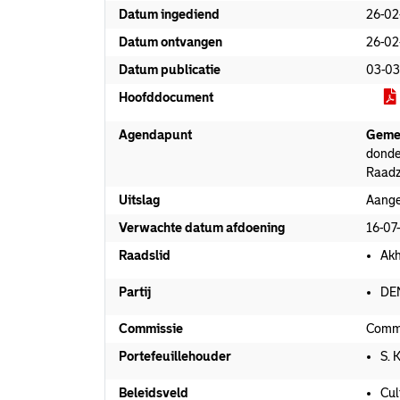
Datum ingediend
26-02
Datum ontvangen
26-02
Datum publicatie
03-03
Hoofddocument
Agendapunt
Geme
donde
Raadz
Uitslag
Aang
Verwachte datum afdoening
16-07
Raadslid
Akh
Partij
DE
Commissie
Commi
Portefeuillehouder
S. 
Beleidsveld
Cul