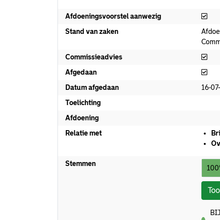
Afd
Afdoeningsvoorstel aanwezig
Stand van zaken
Afdoe
Commi
Com
Commissieadvies
Afg
Afgedaan
Datum afgedaan
16-07
Toelichting
Afdoening
Relatie met
Br
Ov
Stemmen
100
To
BIJ