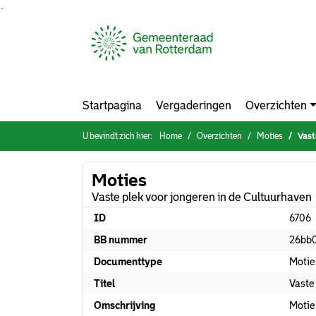
Ga naar de inhoud van deze pagina
Ga naar het zoeken
Ga naar het menu
Startpagina
Vergaderingen
Overzichten
U bevindt zich hier:
Home
Overzichten
Moties
Vast
Moties
Vaste plek voor jongeren in de Cultuurhaven
ID
6706
BB nummer
26bb
Documenttype
Motie
Titel
Vaste
Omschrijving
Motie