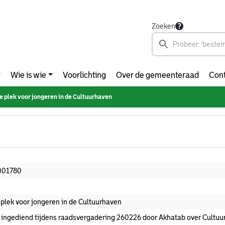
Zoeken
Wie is wie
Voorlichting
Over de gemeenteraad
Cont
e plek voor jongeren in de Cultuurhaven
001780
 plek voor jongeren in de Cultuurhaven
 ingediend tijdens raadsvergadering 260226 door Akhatab over Cultu