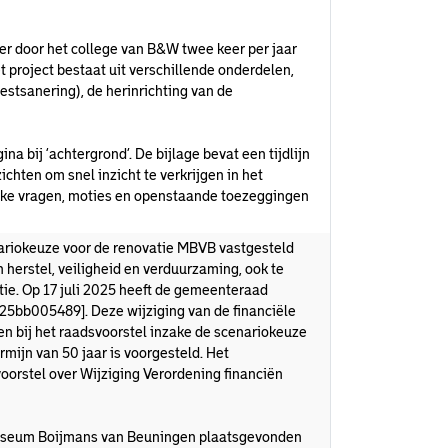
 er door het college van B&W twee keer per jaar
 project bestaat uit verschillende onderdelen,
stsanering), de herinrichting van de
a bij ‘achtergrond’. De bijlage bevat een tijdlijn
chten om snel inzicht te verkrijgen in het
lijke vragen, moties en openstaande toezeggingen
nariokeuze voor de renovatie MBVB vastgesteld
herstel, veiligheid en verduurzaming, ook te
ie. Op 17 juli 2025 heeft de gemeenteraad
[25bb005489]. Deze wijziging van de financiële
n bij het raadsvoorstel inzake de scenariokeuze
ijn van 50 jaar is voorgesteld. Het
voorstel over Wijziging Verordening financiën
useum Boijmans van Beuningen plaatsgevonden