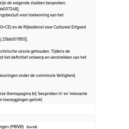
zijn de volgende stukken besproken:
bb007248];
ingsbesluit voor toekenning van het
+CE) en de Rijksdienst voor Cultureel Erfgoed
ij 25bb007855].
chnische sessie gehouden. Tijdens de
t het definitief ontwerp en verstrekken van het
 Beuningen onder de commissie Veiligheid,
e themapagina bij ‘besproken in’ en ‘relevante
n toezeggingen gelinkt.
ingen (MBVB)
514 KB