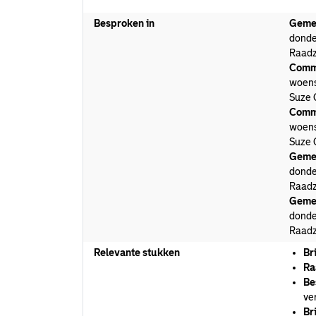
Besproken in
Geme
donde
Raadz
Commi
woens
Suze 
Commi
woens
Suze 
Geme
donde
Raadz
Geme
donde
Raadz
Relevante stukken
Br
Ra
Be
ve
Br