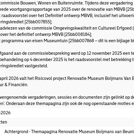
 commissie Bouwen, Wonen en Buitenruimte. Tijdens deze vergadering 
ede voortgangsrapportage van 2025 over de renovatie van MBVB [25
 raadsvoorstel over het Definitief ontwerp MBVB, inclusief het uitvoer
eringskrediet [25bb007855];
adviezen van de commissie Omgevingskwaliteit en Cultureel Erfgoed (O
 over het definitief ontwerp MBVB [25bb008184];
 programma van eisen Museumtuin [25bb007868 – dit is een bijlage b
fgaand aan de commissiebespreking werd op 12 november 2025 een te
behandeling op 4 december 2025 is het raadsvoorstel met betrekking to
eringskrediet vastgesteld.
 april 2026 valt het Risicovol project Renovatie Museum Boijmans Van
ur & Financiën.
vengenoemde vergaderingen, sessies en documenten zijn gelinkt op dez
en’. Onderaan deze themapagina zijn ook de nog openstaande moties e
-2026
cten
Achtergrond - Themapagina Renovatie Museum Boijmans van Beun