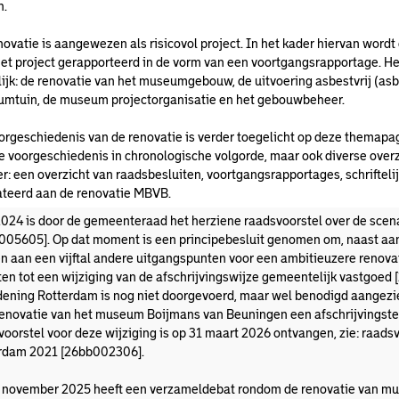
n.
novatie is aangewezen als risicovol project. In het kader hiervan wordt
het project gerapporteerd in de vorm van een voortgangsrapportage. Het
ijk: de renovatie van het museumgebouw, de uitvoering asbestvrij (asbe
mtuin, de museum projectorganisatie en het gebouwbeheer.
rgeschiedenis van de renovatie is verder toegelicht op deze themapagin
e voorgeschiedenis in chronologische volgorde, maar ook diverse overzi
er: een overzicht van raadsbesluiten, voortgangsrapportages, schrifte
ateerd aan de renovatie MBVB.
2024 is door de gemeenteraad het herziene raadsvoorstel over de sce
005605]. Op dat moment is een principebesluit genomen om, naast aan 
n aan een vijftal andere uitgangspunten voor een ambitieuzere renovat
ten tot een wijziging van de afschrijvingswijze gemeentelijk vastgoed 
dening Rotterdam is nog niet doorgevoerd, maar wel benodigd aangezie
renovatie van het museum Boijmans van Beuningen een afschrijvingsterm
voorstel voor deze wijziging is op 31 maart 2026 ontvangen, zie: raads
rdam 2021 [26bb002306].
 november 2025 heeft een verzameldebat rondom de renovatie van m