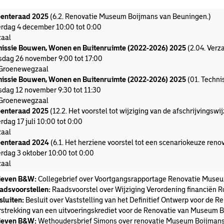
enteraad 2025
(6.2. Renovatie Museum Boijmans van Beuningen.)
rdag 4 december 10:00 tot 0:00
aal
ssie Bouwen, Wonen en Buitenruimte (2022-2026) 2025
(2.04. Verz
dag 26 november 9:00 tot 17:00
Groenewegzaal
ssie Bouwen, Wonen en Buitenruimte (2022-2026) 2025
(01. Techni
dag 12 november 9:30 tot 11:30
Groenewegzaal
enteraad 2025
(12.2. Het voorstel tot wijziging van de afschrijvingsw
rdag 17 juli 10:00 tot 0:00
aal
enteraad 2024
(6.1. Het herziene voorstel tot een scenariokeuze re
rdag 3 oktober 10:00 tot 0:00
aal
ieven B&W:
Collegebrief over Voortgangsrapportage Renovatie Museu
adsvoorstellen:
Raadsvoorstel over Wijziging Verordening financiën 
sluiten:
Besluit over Vaststelling van het Definitief Ontwerp voor de
rstrekking van een uitvoeringskrediet voor de Renovatie van Museum
ieven B&W:
Wethoudersbrief Simons over renovatie Museum Boijmans