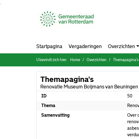
Ga naar de inhoud van deze pagina
Ga naar het zoeken
Ga naar het menu
Startpagina
Vergaderingen
Overzichten
U bevindt zich hier:
Home
Overzichten
Themapagina's
Themapagina's
Renovatie Museum Boijmans van Beuningen
ID
50
Thema
Renov
Samenvatting
Over 
renov
asbes
verdu