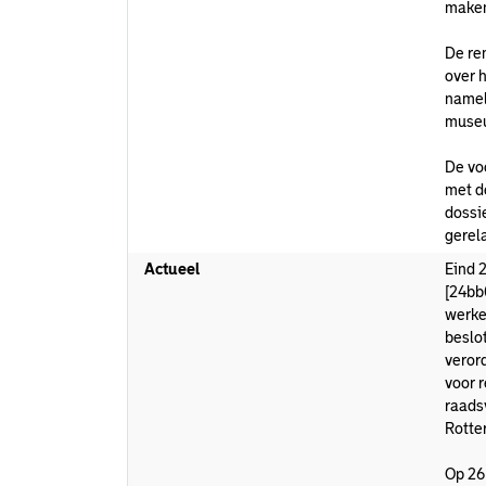
make
De re
over 
namel
museu
De voo
met d
dossi
gerel
Actueel
Eind 
[24bb
werke
beslo
veror
voor 
raads
Rotte
Op 26