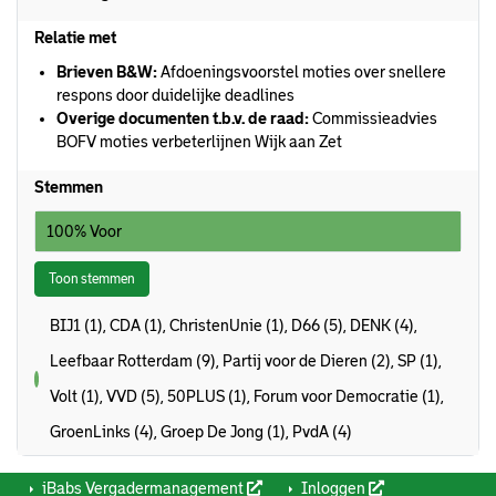
Relatie met
Brieven B&W:
Afdoeningsvoorstel moties over snellere
respons door duidelijke deadlines
Overige documenten t.b.v. de raad:
Commissieadvies
BOFV moties verbeterlijnen Wijk aan Zet
Stemmen
100% Voor
Toon stemmen
BIJ1 (1), CDA (1), ChristenUnie (1), D66 (5), DENK (4),
Leefbaar Rotterdam (9), Partij voor de Dieren (2), SP (1),
voor
Volt (1), VVD (5), 50PLUS (1), Forum voor Democratie (1),
GroenLinks (4), Groep De Jong (1), PvdA (4)
iBabs Vergadermanagement
Inloggen