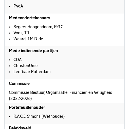
PvdA
Medeondertekenaars
Segers-Hoogendoorn, R.G.C.
Vonk, T.J.
Waard, J.M.D. de
Mede indienende partijen
CDA
ChristenUnie
Leefbaar Rotterdam
Commissie
Commissie Bestuur, Organisatie, Financiën en Veiligheid
(2022-2026)
Portefeuillehouder
R.A.C.J. Simons (Wethouder)
Beleidsveld