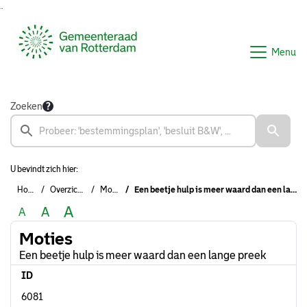
Ga naar de inhoud van deze pagina
Ga naar het zoeken
Ga naar het menu
Menu
Zoeken
U bevindt zich hier:
Home
Overzichten
Moties
Een beetje hulp is meer waard dan een lange preek
A
A
A
Moties
Een beetje hulp is meer waard dan een lange preek
ID
6081