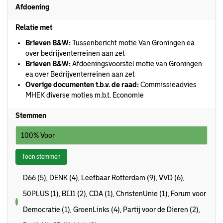
Afdoening
Relatie met
Brieven B&W:
Tussenbericht motie Van Groningen ea
over bedrijventerreinen aan zet
Brieven B&W:
Afdoeningsvoorstel motie van Groningen
ea over Bedrijventerreinen aan zet
Overige documenten t.b.v. de raad:
Commissieadvies
MHEK diverse moties m.b.t. Economie
Stemmen
100% Voor
Toon stemmen
D66 (5), DENK (4), Leefbaar Rotterdam (9), VVD (6),
50PLUS (1), BIJ1 (2), CDA (1), ChristenUnie (1), Forum voor
voor
Democratie (1), GroenLinks (4), Partij voor de Dieren (2),