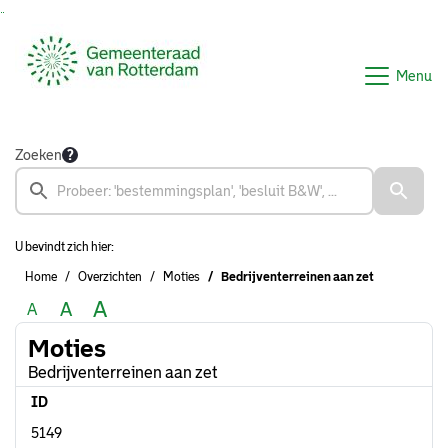
Ga naar de inhoud van deze pagina
Ga naar het zoeken
Ga naar het menu
Menu
Zoeken
U bevindt zich hier:
Home
Overzichten
Moties
Bedrijventerreinen aan zet
A
A
A
Moties
Bedrijventerreinen aan zet
ID
5149