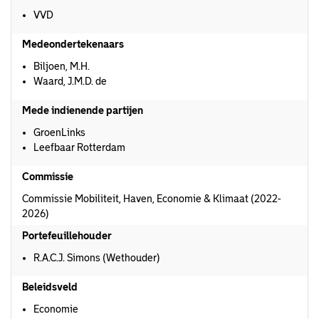
VVD
Medeondertekenaars
Biljoen, M.H.
Waard, J.M.D. de
Mede indienende partijen
GroenLinks
Leefbaar Rotterdam
Commissie
Commissie Mobiliteit, Haven, Economie & Klimaat (2022-
2026)
Portefeuillehouder
R.A.C.J. Simons (Wethouder)
Beleidsveld
Economie