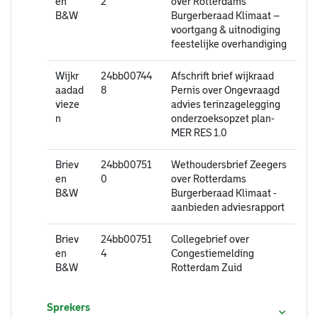
en
2
over Rotterdams
B&W
Burgerberaad Klimaat –
voortgang & uitnodiging
feestelijke overhandiging
Wijkr
24bb00744
Afschrift brief wijkraad
aadad
8
Pernis over Ongevraagd
vieze
advies terinzagelegging
n
onderzoeksopzet plan-
MER RES 1.0
Briev
24bb00751
Wethoudersbrief Zeegers
en
0
over Rotterdams
B&W
Burgerberaad Klimaat -
aanbieden adviesrapport
Briev
24bb00751
Collegebrief over
en
4
Congestiemelding
B&W
Rotterdam Zuid
Sprekers