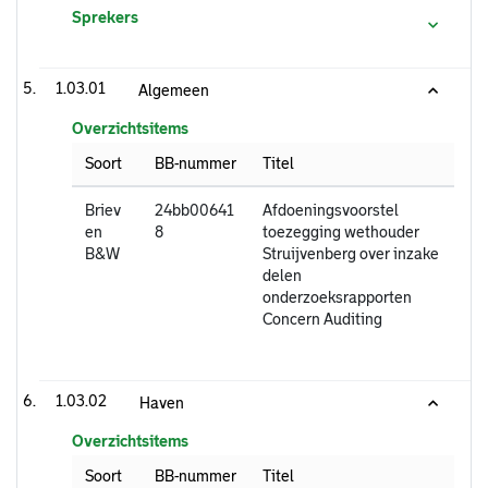
Sprekers
1.03.01
Algemeen
Overzichtsitems
Soort
BB-nummer
Titel
Briev
24bb00641
Afdoeningsvoorstel
en
8
toezegging wethouder
B&W
Struijvenberg over inzake
delen
onderzoeksrapporten
Concern Auditing
1.03.02
Haven
Overzichtsitems
Soort
BB-nummer
Titel