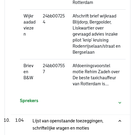
Rotterdam
Wijkr
24bb00725
Afschrift brief wijkraad
aadad
4
Blijdorp, Bergpolder,
vieze
Liskwartier over
n
gevraagd advies inzake
pilot ‘knip’ kruising
Rodenrijselaan/straat en
Bergselaan
Briev
24bb00755
Afdoeningsvoorstel
en
7
motie Rehim Zadeh over
B&W
De beste taxichauffeur
van Rotterdam is....
Sprekers
1.04
Lijst van openstaande toezeggingen,
schriftelijke vragen en moties