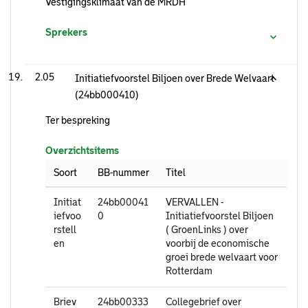
Vestigingsklimaat van de MRDH
Sprekers
2.05
Initiatiefvoorstel Biljoen over Brede Welvaart
(24bb000410)
Ter bespreking
Overzichtsitems
Soort
BB-nummer
Titel
Initiat
24bb00041
VERVALLEN -
iefvoo
0
Initiatiefvoorstel Biljoen
rstell
( GroenLinks ) over
en
voorbij de economische
groei brede welvaart voor
Rotterdam
Briev
24bb00333
Collegebrief over