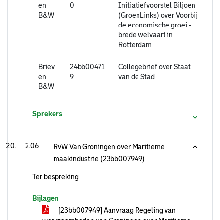
en
0
Initiatiefvoorstel Biljoen
B&W
(GroenLinks) over Voorbij
de economische groei -
brede welvaart in
Rotterdam
Briev
24bb00471
Collegebrief over Staat
en
9
van de Stad
B&W
Sprekers
2.06
RvW Van Groningen over Maritieme
maakindustrie (23bb007949)
Ter bespreking
Bijlagen
[23bb007949] Aanvraag Regeling van