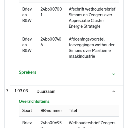
Briev
24bb00700
Afschrift wethoudersbrief
en
1
Simons en Zeegers over
B&W
Appreciatie Cluster
Energie Strategie
Briev
24bb00740
Afdoeningsvoorstel
en
6
toezeggingen wethouder
B&W
Simons over Maritieme
maakindustrie
Sprekers
1.03.03
Duurzaam
Overzichtsitems
Soort
BB-nummer
Titel
Briev
24bb00693
Wethoudersbrief Zeegers