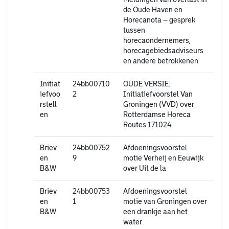
de Oude Haven en
Horecanota – gesprek
tussen
horecaondernemers,
horecagebiedsadviseurs
en andere betrokkenen
Initiat
24bb00710
OUDE VERSIE:
iefvoo
2
Initiatiefvoorstel Van
rstell
Groningen (VVD) over
en
Rotterdamse Horeca
Routes 171024
Briev
24bb00752
Afdoeningsvoorstel
en
9
motie Verheij en Eeuwijk
B&W
over Uit de la
Briev
24bb00753
Afdoeningsvoorstel
en
1
motie van Groningen over
B&W
een drankje aan het
water