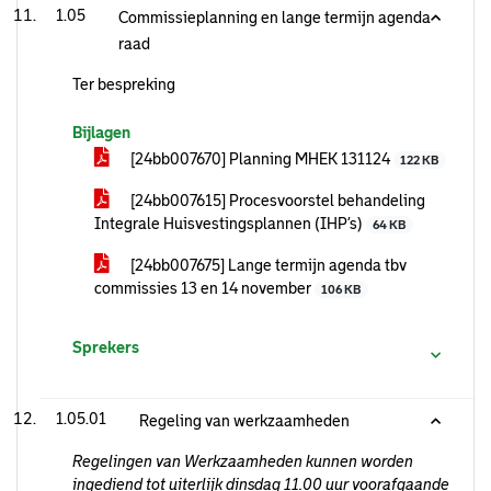
1.05
Commissieplanning en lange termijn agenda
raad
Ter bespreking
Bijlagen
[24bb007670] Planning MHEK 131124
122 KB
[24bb007615] Procesvoorstel behandeling
Integrale Huisvestingsplannen (IHP’s)
64 KB
[24bb007675] Lange termijn agenda tbv
commissies 13 en 14 november
106 KB
Sprekers
1.05.01
Regeling van werkzaamheden
Regelingen van Werkzaamheden kunnen worden
ingediend tot uiterlijk dinsdag 11.00 uur voorafgaande