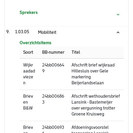
Sprekers
1.03.05
Mobiliteit
Overzichtsitems
Soort
BB-nummer
Titel
Wijkr
24bb00664
Afschrift brief wijkraad
aadad
9
Hillesluis over Gele
vieze
markering
n
Beijerlandselaan
Briev
24bb00686
Afschrift wethoudersbrief
en
3
Lansink - Bastemeijer
B&W
over vergunning trotter
Groene Kruisweg
Briev
24bb00693
Afdoeningsvoorstel