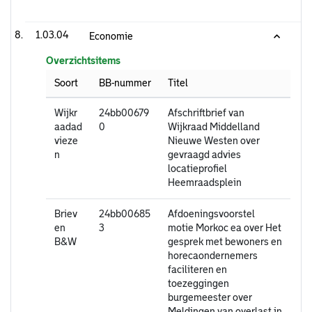
1.03.04
Economie
Overzichtsitems
Soort
BB-nummer
Titel
Wijkr
24bb00679
Afschriftbrief van
aadad
0
Wijkraad Middelland
vieze
Nieuwe Westen over
n
gevraagd advies
locatieprofiel
Heemraadsplein
Briev
24bb00685
Afdoeningsvoorstel
en
3
motie Morkoc ea over Het
B&W
gesprek met bewoners en
horecaondernemers
faciliteren en
toezeggingen
burgemeester over
Meldingen van overlast in