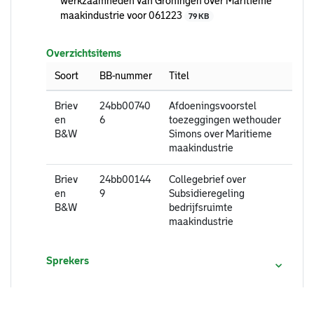
werkzaamheden van Groningen over Maritieme
maakindustrie voor 061223
79 KB
Overzichtsitems
Soort
BB-nummer
Titel
Briev
24bb00740
Afdoeningsvoorstel
en
6
toezeggingen wethouder
B&W
Simons over Maritieme
maakindustrie
Briev
24bb00144
Collegebrief over
en
9
Subsidieregeling
B&W
bedrijfsruimte
maakindustrie
Sprekers
2.07
Rondvraag en sluiting