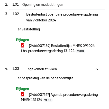
1.01
Opening en mededelingen
1.02
Besluitenlijst openbare procedurevergadering
van 9 oktober 2024
Ter vaststelling
Bijlagen
[24bb007469] Besluitenlijst MHEK 091024
t.b.v. procedurevergadering 131124
63 KB
1.03
Ingekomen stukken
Ter bespreking van de behandelwijze
Bijlagen
[24bb007667] Agenda procedurevergadering
MHEK 131124
91 KB