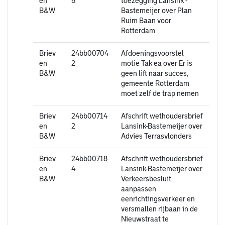
en
6
toezegging Lansink -
B&W
Bastemeijer over Plan
Ruim Baan voor
Rotterdam
Briev
24bb00704
Afdoeningsvoorstel
en
2
motie Tak ea over Er is
B&W
geen lift naar succes,
gemeente Rotterdam
moet zelf de trap nemen
Briev
24bb00714
Afschrift wethoudersbrief
en
2
Lansink-Bastemeijer over
B&W
Advies Terrasvlonders
Briev
24bb00718
Afschrift wethoudersbrief
en
4
Lansink-Bastemeijer over
B&W
Verkeersbesluit
aanpassen
eenrichtingsverkeer en
versmallen rijbaan in de
Nieuwstraat te