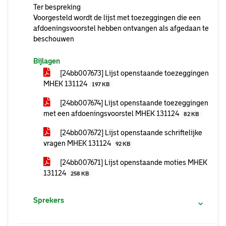
Ter bespreking
Voorgesteld wordt de lijst met toezeggingen die een
afdoeningsvoorstel hebben ontvangen als afgedaan te
beschouwen
Bijlagen
[24bb007673] Lijst openstaande toezeggingen
MHEK 131124
197 KB
[24bb007674] Lijst openstaande toezeggingen
met een afdoeningsvoorstel MHEK 131124
82 KB
[24bb007672] Lijst openstaande schriftelijke
vragen MHEK 131124
92 KB
[24bb007671] Lijst openstaande moties MHEK
131124
258 KB
Sprekers