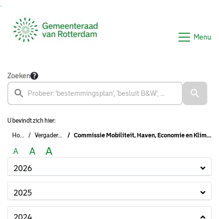
Ga naar de inhoud van deze pagina
Ga naar het zoeken
Ga naar het menu
Menu
Zoeken
U bevindt zich hier:
Home
Vergaderingen
Commissie Mobiliteit, Haven, Economie en Klimaat (2022-2026)
A
A
A
2026
2025
2024