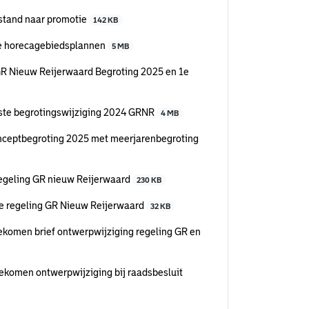
lstand naar promotie
142 KB
he horecagebiedsplannen
5 MB
GR Nieuw Reijerwaard Begroting 2025 en 1e
rste begrotingswijziging 2024 GRNR
4 MB
nceptbegroting 2025 met meerjarenbegroting
regeling GR nieuw Reijerwaard
230 KB
e regeling GR Nieuw Reijerwaard
32 KB
ekomen brief ontwerpwijziging regeling GR en
ekomen ontwerpwijziging bij raadsbesluit