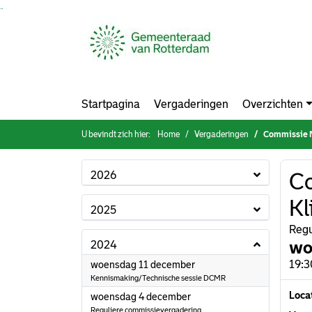
Ga naar de inhoud van deze pagina
Ga naar het zoeken
Ga naar het menu
Startpagina
Vergaderingen
Overzichten
U bevindt zich hier:
Home
Vergaderingen
Commissie M
2026
Co
Kl
2025
Regu
wo
2024
2024
19:3
woensdag 11 december
Kennismaking/Technische sessie DCMR
Loca
2024
woensdag 4 december
Reguliere commissievergadering