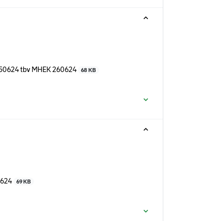
 050624 tbv MHEK 260624
68 KB
0624
69 KB