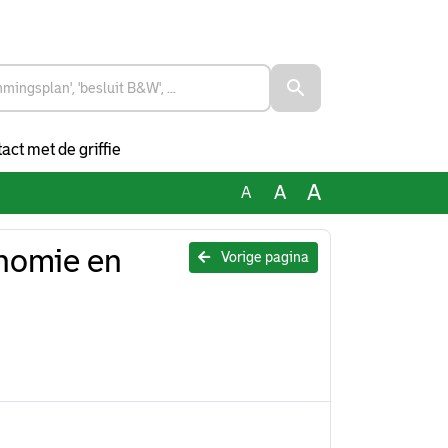
act met de griffie
A
A
A
onomie en
Vorige pagina