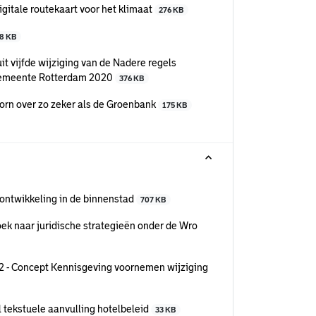
gitale routekaart voor het klimaat
276 KB
8 KB
 vijfde wijziging van de Nadere regels
s gemeente Rotterdam 2020
376 KB
rn over zo zeker als de Groenbank
175 KB
lontwikkeling in de binnenstad
707 KB
ek naar juridische strategieën onder de Wro
 2 - Concept Kennisgeving voornemen wijziging
 tekstuele aanvulling hotelbeleid
33 KB