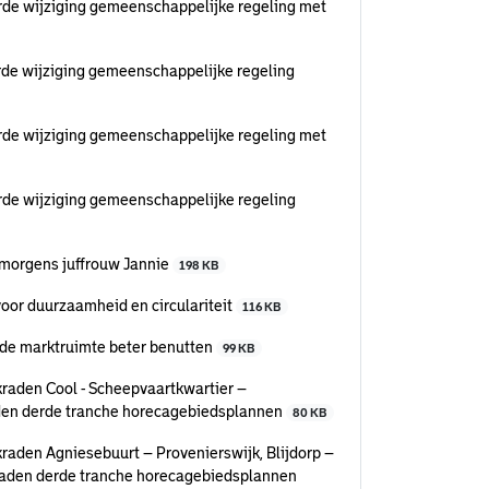
rde wijziging gemeenschappelijke regeling met
rde wijziging gemeenschappelijke regeling
rde wijziging gemeenschappelijke regeling met
rde wijziging gemeenschappelijke regeling
morgens juffrouw Jannie
198 KB
oor duurzaamheid en circulariteit
116 KB
de marktruimte beter benutten
99 KB
raden Cool - Scheepvaartkwartier –
aden derde tranche horecagebiedsplannen
80 KB
raden Agniesebuurt – Provenierswijk, Blijdorp –
kraden derde tranche horecagebiedsplannen