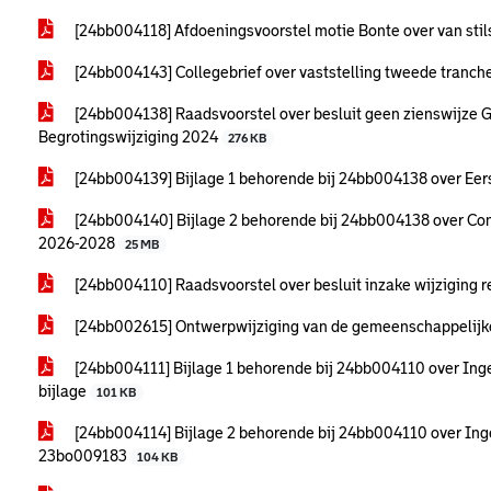
[24bb004118] Afdoeningsvoorstel motie Bonte over van sti
[24bb004143] Collegebrief over vaststelling tweede tranc
[24bb004138] Raadsvoorstel over besluit geen zienswijze 
Begrotingswijziging 2024
276 KB
[24bb004139] Bijlage 1 behorende bij 24bb004138 over Ee
[24bb004140] Bijlage 2 behorende bij 24bb004138 over Co
2026-2028
25 MB
[24bb004110] Raadsvoorstel over besluit inzake wijziging 
[24bb002615] Ontwerpwijziging van de gemeenschappelijk
[24bb004111] Bijlage 1 behorende bij 24bb004110 over Ing
bijlage
101 KB
[24bb004114] Bijlage 2 behorende bij 24bb004110 over Ing
23bo009183
104 KB