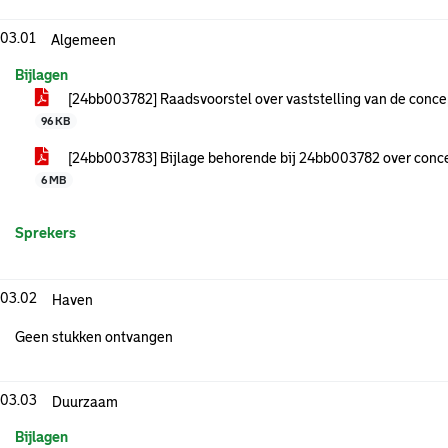
.03.01
Algemeen
Bijlagen
[24bb003782] Raadsvoorstel over vaststelling van de conce
96 KB
[24bb003783] Bijlage behorende bij 24bb003782 over conce
6 MB
Sprekers
.03.02
Haven
Geen stukken ontvangen
.03.03
Duurzaam
Bijlagen