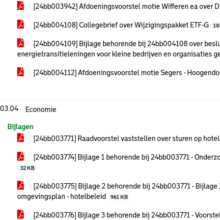
[24bb003942] Afdoeningsvoorstel motie Wifferen ea over Di
[24bb004108] Collegebrief over Wijzigingspakket ETF-G
18
[24bb004109] Bijlage behorende bij 24bb004108 over besluit
energietransitieleningen voor kleine bedrijven en organisatie
[24bb004112] Afdoeningsvoorstel motie Segers - Hoogendoo
.03.04
Economie
Bijlagen
[24bb003771] Raadvoorstel vaststellen over sturen op hote
[24bb003774] Bijlage 1 behorende bij 24bb003771 - Onderzo
32 KB
[24bb003775] Bijlage 2 behorende bij 24bb003771 - Bijlage
omgevingsplan - hotelbeleid
961 KB
[24bb003776] Bijlage 3 behorende bij 24bb003771 - Voorstel