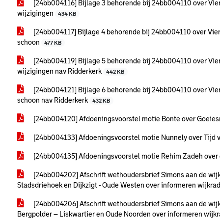
[24bb004116] Bijlage 3 behorende bij 24bb004110 over Vie
wijzigingen
434 KB
[24bb004117] Bijlage 4 behorende bij 24bb004110 over Vie
schoon
477 KB
[24bb004119] Bijlage 5 behorende bij 24bb004110 over Vie
wijzigingen nav Ridderkerk
442 KB
[24bb004121] Bijlage 6 behorende bij 24bb004110 over Vie
schoon nav Ridderkerk
432 KB
[24bb004120] Afdoeningsvoorstel motie Bonte over Goeies
[24bb004133] Afdoeningsvoorstel motie Nunnely over Tijd v
[24bb004135] Afdoeningsvoorstel motie Rehim Zadeh over 
[24bb004202] Afschrift wethoudersbrief Simons aan de wijk
Stadsdriehoek en Dijkzigt - Oude Westen over informeren wijkr
[24bb004206] Afschrift wethoudersbrief Simons aan de wijk
Bergpolder – Liskwartier en Oude Noorden over informeren wij