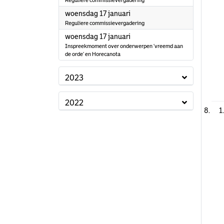
Reguliere commissievergadering
2024
woensdag 17 januari
Reguliere commissievergadering
2024
woensdag 17 januari
Inspreekmoment over onderwerpen ‘vreemd aan
de orde’ en Horecanota
2023
2022
1