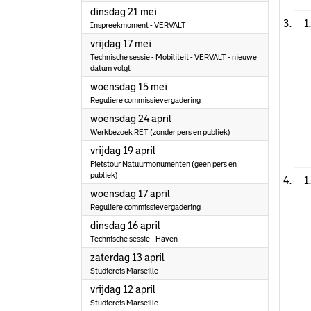
2024
dinsdag 21 mei
1
Inspreekmoment - VERVALT
2024
vrijdag 17 mei
Technische sessie - Mobiliteit - VERVALT - nieuwe
datum volgt
2024
woensdag 15 mei
Reguliere commissievergadering
2024
woensdag 24 april
Werkbezoek RET (zonder pers en publiek)
2024
vrijdag 19 april
Fietstour Natuurmonumenten (geen pers en
publiek)
1
2024
woensdag 17 april
Reguliere commissievergadering
2024
dinsdag 16 april
Technische sessie - Haven
2024
zaterdag 13 april
Studiereis Marseille
2024
vrijdag 12 april
Studiereis Marseille