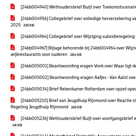
[24bb004940] Wethoudersbrief Buijt over Toekomstscenari
[24bb004956] Collegebrief over volledige herverzekering va
2025
235 KB
[24bb004964] Collegebrief over Wijziging subsidieregeling 
[24bb004967] Bijlage behorende bij 24bb004964 over Wijzig
wijkrestaurants voor ouderen
284 KB
[24bb005001] Beantwoording vragen Vonk over Waar ligt d
[24bb005002] Beantwoording vragen Aafjes - Van Aalst ove
[24bb005034] Brief Rekenkamer Rotterdam over opzet opv
[24bb005210] Brief van Jeugdhulp Rijnmond over Reactie z
Regeling Jeugdhulp Rijnmond
265 KB
[24bb005236] Wethoudersbrief Buijt over voortgangsbrief wa
48 KB