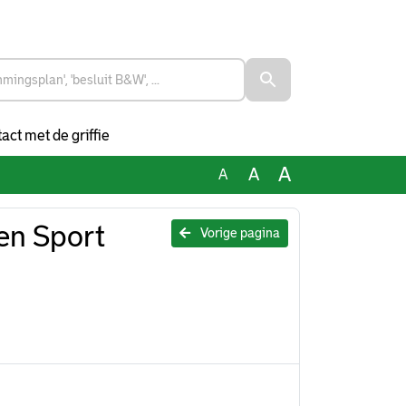
act met de griffie
A
A
A
en Sport
Vorige pagina