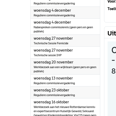
Voorz
Reguliere commissievergadering
Toeli
2024
woensdag 4 december
Reguliere commissievergadering
2024
woensdag 4 december
Nabespreken commissiereis (geen pers en geen
publiek)
Ui
2024
woensdag 27 november
Technische Sessie Femicide
2024
woensdag 27 november
Technische sessie IHP
2024
woensdag 20 november
Werkbezoek aan een wijkteam (geen pers en geen
publiek)
2024
woensdag 13 november
Reguliere commissievergadering
2024
woensdag 23 oktober
Reguliere commissievergadering
2024
woensdag 16 oktober
Werkbezoek aan het nieuwe Rotterdamse kennis-
en expertisecentrum Huiselijk Geweld, Seksueel
Geweld en Kindermishandeling, Via225 (geen pers