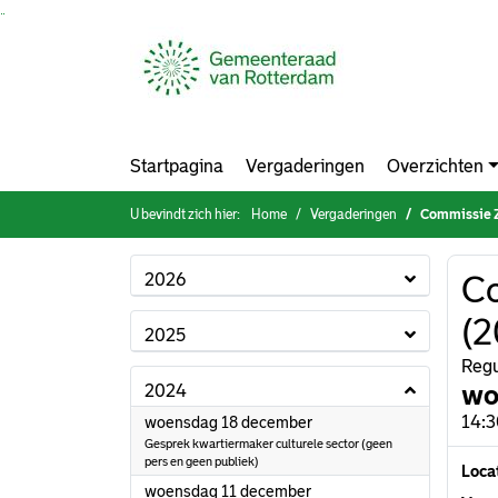
Ga naar de inhoud van deze pagina
Ga naar het zoeken
Ga naar het menu
Startpagina
Vergaderingen
Overzichten
U bevindt zich hier:
Home
Vergaderingen
Commissie Zo
2026
Co
(2
2025
Regu
wo
2024
2024
14:3
woensdag 18 december
Gesprek kwartiermaker culturele sector (geen
pers en geen publiek)
Loca
2024
woensdag 11 december