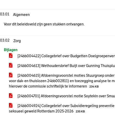
.03.01
Algemeen
Voor dit beleidsveld zijn geen stukken ontvangen.
.03.02
Zorg
Bijlagen
[24bb004422] Collegebrief over Budgetten Doelgroepenve
[24bb004613] Wethoudersbrief Buijt over Gunning Thuisplu
[24bb004615] Afdoeningsvoorstel moties Stuurgroep onder d
voor dak- en thuislozen 24bb002811) en toezegging analyse te ma
hierover de commissie schriftelijk te informeren
234 KB
[24bb004701] Afdoeningsvoorstel motie Soytekin over Smaak
[24bb004924] Collegebrief over Subsidieregeling preventie 
seksueel geweld Rotterdam 2025-2026
235 KB