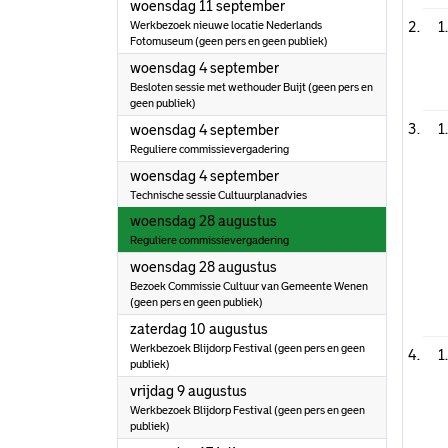
2024
woensdag 11 september
Werkbezoek nieuwe locatie Nederlands
1
Fotomuseum (geen pers en geen publiek)
2024
woensdag 4 september
Besloten sessie met wethouder Buijt (geen pers en
geen publiek)
2024
1
woensdag 4 september
Reguliere commissievergadering
2024
woensdag 4 september
Technische sessie Cultuurplanadvies
2024
woensdag 28 augustus
Reguliere commissievergadering
2024
woensdag 28 augustus
Bezoek Commissie Cultuur van Gemeente Wenen
(geen pers en geen publiek)
2024
zaterdag 10 augustus
Werkbezoek Blijdorp Festival (geen pers en geen
1
publiek)
2024
vrijdag 9 augustus
Werkbezoek Blijdorp Festival (geen pers en geen
publiek)