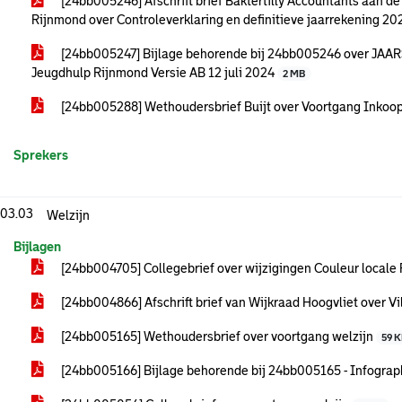
[24bb005246] Afschrift brief Baktertilly Accountants aan 
Rijnmond over Controleverklaring en definitieve jaarrekening 2
[24bb005247] Bijlage behorende bij 24bb005246 over JA
Jeugdhulp Rijnmond Versie AB 12 juli 2024
2 MB
[24bb005288] Wethoudersbrief Buijt over Voortgang Ink
Sprekers
.03.03
Welzijn
Bijlagen
[24bb004705] Collegebrief over wijzigingen Couleur local
[24bb004866] Afschrift brief van Wijkraad Hoogvliet over Vi
[24bb005165] Wethoudersbrief over voortgang welzijn
59 
[24bb005166] Bijlage behorende bij 24bb005165 - Infogra