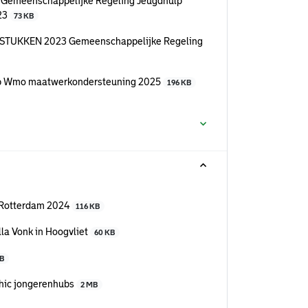
de Gemeenschappelijke Regeling Jeugdhulp
023
73 KB
ARSTUKKEN 2023 Gemeenschappelijke Regeling
oop Wmo maatwerkondersteuning 2025
196 KB
e Rotterdam 2024
116 KB
lla Vonk in Hoogvliet
60 KB
KB
phic jongerenhubs
2 MB