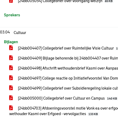
[24bb005054] Collegebrief over voortgang welzijn
65 KB
Sprekers
.03.04
Cultuur
Bijlagen
[24bb004407] Collegebrief over Ruimtelijke Visie Cultuur
1
[24bb004409] Bijlage behorende bij 24bb004407 over Ruimt
[24bb004498] Afschrift wethoudersbrief Kasmi over Aanpas
[24bb004697] College reactie op Initiatiefvoorstel Van Dom
[24bb004699] Collegebrief over Subsidieregeling lokale c
[24bb005000] Collegebrief over Cultuur en Campus
140 KB
[24bb004703] Afdoeningsvoorstel motie Vonk ea over erfgo
wethouder Kasmi over Erfgoed - vervolgacties
133 KB