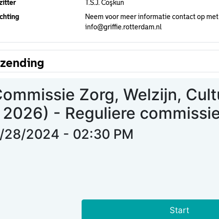
itter
T.S.J. Coşkun
chting
Neem voor meer informatie contact op met
info@griffie.rotterdam.nl
tzending