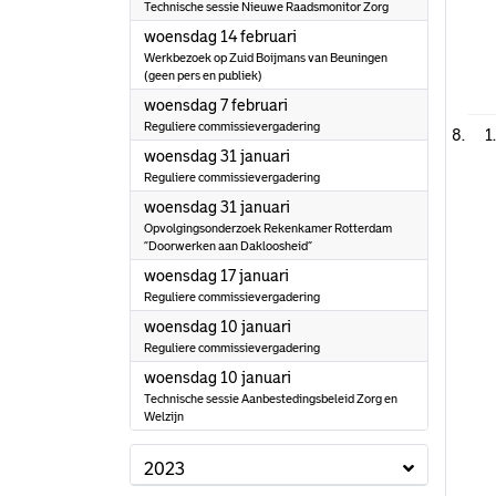
Technische sessie Nieuwe Raadsmonitor Zorg
2024
woensdag 14 februari
Werkbezoek op Zuid Boijmans van Beuningen
(geen pers en publiek)
2024
woensdag 7 februari
Reguliere commissievergadering
1
2024
woensdag 31 januari
Reguliere commissievergadering
2024
woensdag 31 januari
Opvolgingsonderzoek Rekenkamer Rotterdam
“Doorwerken aan Dakloosheid”
2024
woensdag 17 januari
Reguliere commissievergadering
2024
woensdag 10 januari
Reguliere commissievergadering
2024
woensdag 10 januari
Technische sessie Aanbestedingsbeleid Zorg en
Welzijn
2023