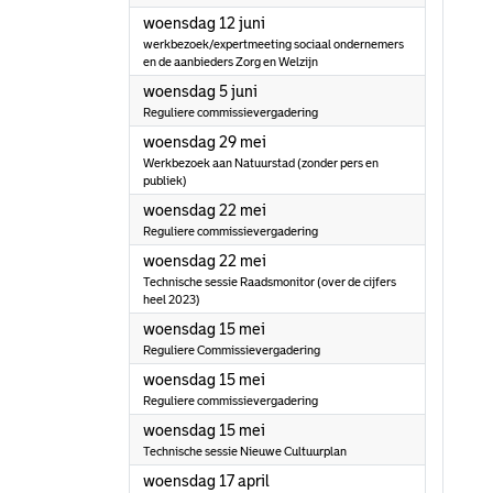
2024
woensdag 12 juni
werkbezoek/expertmeeting sociaal ondernemers
en de aanbieders Zorg en Welzijn
2024
woensdag 5 juni
Reguliere commissievergadering
2024
woensdag 29 mei
Werkbezoek aan Natuurstad (zonder pers en
publiek)
2024
woensdag 22 mei
Reguliere commissievergadering
2024
woensdag 22 mei
Technische sessie Raadsmonitor (over de cijfers
heel 2023)
2024
woensdag 15 mei
Reguliere Commissievergadering
2024
woensdag 15 mei
Reguliere commissievergadering
2024
woensdag 15 mei
Technische sessie Nieuwe Cultuurplan
2024
woensdag 17 april