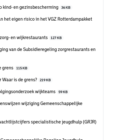
o kind- en gezinsbescherming
36 KB
n het eigen risico in het VGZ Rotterdampakket
zorg- en wijkrestaurants
127 KB
ing van de Subsidieregeling zorgrestaurants en
e grens
115 KB
r Waar is de grens?
219 KB
olgingsonderzoek wijkteams
59 KB
ienswijzen wijziging Gemeenschappelijke
chtlijstcijfers specialistische jeugdhulp (GRJR)