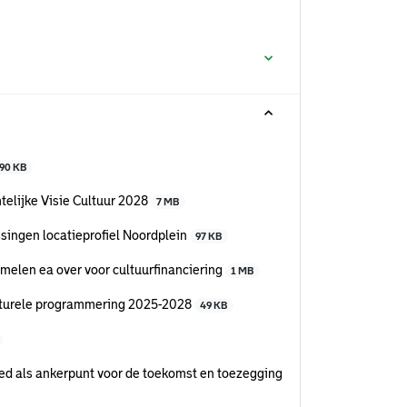
90 KB
elijke Visie Cultuur 2028
7 MB
singen locatieprofiel Noordplein
97 KB
melen ea over voor cultuurfinanciering
1 MB
ulturele programmering 2025-2028
49 KB
ed als ankerpunt voor de toekomst en toezegging