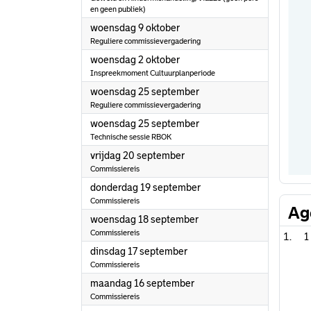
en geen publiek)
2024
woensdag 9 oktober
Reguliere commissievergadering
2024
woensdag 2 oktober
Inspreekmoment Cultuurplanperiode
2024
woensdag 25 september
Reguliere commissievergadering
2024
woensdag 25 september
Technische sessie RBOK
2024
vrijdag 20 september
Commissiereis
2024
donderdag 19 september
Commissiereis
Ag
2024
woensdag 18 september
Commissiereis
1
2024
dinsdag 17 september
Commissiereis
2024
maandag 16 september
Commissiereis