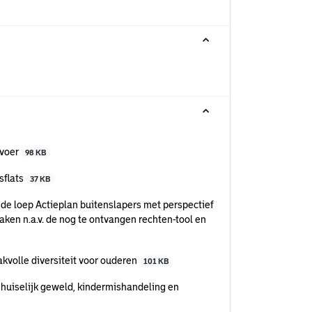
rvoer
98 KB
sflats
37 KB
e loep Actieplan buitenslapers met perspectief
ken n.a.v. de nog te ontvangen rechten-tool en
volle diversiteit voor ouderen
101 KB
huiselijk geweld, kindermishandeling en