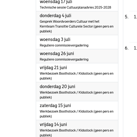
2024
woensdag 17 juli
Technische sessie Cultuurplanadvies 2025-2028
2024
donderdag 4 juli
1
Gesprek Woordvoerders Cultuur met het
Kernteam Transitie Culturele Sector (geen pers en
publiek)
2024
woensdag 3 juli
Reguliere commissievergadering
1
2024
woensdag 26 juni
Reguliere commissievergadering
2024
vrijdag 21 juni
Werkbezoek Boothstock / Kidsstock (geen pers en
publiek)
2024
donderdag 20 juni
Werkbezoek Boothstock / Kidsstock (geen pers en
publiek)
2024
zaterdag 15 juni
Werkbezoek Boothstock / Kidsstock (geen pers en
publiek)
2024
vrijdag 14 juni
Werkbezoek Boothstock / Kidsstock (geen pers en
publiek)