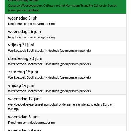
donderdag 4 juli
Gesprek Woordvoerders Cultuur met het Kernteam Transitie Culturele Sector
(geen pers en publiek)
2024
woensdag 3 juli
Reguliere commissievergadering
2024
woensdag 26 juni
Reguliere commissievergadering
2024
vrijdag 21 juni
Werkbezoek Boothstock / Kidsstock (geen pers en publiek)
2024
donderdag 20 juni
Werkbezoek Boothstock / Kidsstock (geen pers en publiek)
2024
zaterdag 15 juni
Werkbezoek Boothstock / Kidsstock (geen pers en publiek)
2024
vrijdag 14 juni
Werkbezoek Boothstock / Kidsstock (geen pers en publiek)
2024
woensdag 12 juni
werkbezoek/expertmeeting sociaal ondernemers en de aanbieders Zorg en
Welzijn
2024
woensdag 5 juni
Reguliere commissievergadering
2024
woensdag 29 mei