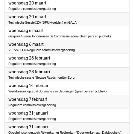
2024
woensdag 20 maart
Reguliere commissievergadering
2024
woensdag 20 maart
Technische Sessie IZA (SPUK-gelden) en GALA
2024
woensdag 6 maart
Gesprek tussen Jongeren en de Commissieleden (Geen pers en publiek)
2024
woensdag 6 maart
VERVALLEN Reguliere commissievergadering
2024
woensdag 28 februari
Reguliere commissievergadering
2024
woensdag 28 februari
Technische sessie Nieuwe Raadsmonitor Zorg
2024
woensdag 14 februari
Werkbezoek op Zuid Boijmans van Beuningen (geen pers en publiek)
2024
woensdag 7 februari
Reguliere commissievergadering
2024
woensdag 31 januari
Reguliere commissievergadering
2024
woensdag 31 januari
Opvolgingsonderzoek Rekenkamer Rotterdam “Doorwerken aan Dakloosheid”