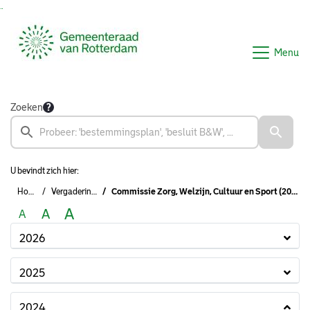
Ga naar de inhoud van deze pagina
Ga naar het zoeken
Ga naar het menu
Menu
Zoeken
U bevindt zich hier:
Home
Vergaderingen
Commissie Zorg, Welzijn, Cultuur en Sport (2022 - 2026)
A
A
A
2026
2025
2024