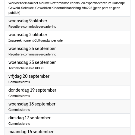
Werkbezoek aan het nieuwe Rotterdamse kennis- en expertisecentrum Huiselijk
Geweld, Seksueel Geweld en Kindermishandeling, Via225 (geen pers en geen
publiek)
2024
woensdag 9 oktober
Reguliere commissievergadering
2024
woensdag 2 oktober
Inspreekmoment Cultuurplanperiode
2024
woensdag 25 september
Reguliere commissievergadering
2024
woensdag 25 september
Technische sessie RBOK
2024
vrijdag 20 september
Commissiereis
2024
donderdag 19 september
Commissiereis
2024
woensdag 18 september
Commissiereis
2024
dinsdag 17 september
Commissiereis
2024
maandag 16 september