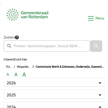
Ga naar de inhoud van deze pagina
Ga naar het zoeken
Ga naar het menu
Menu
Zoeken
U bevindt zich hier:
Home
Vergaderingen
Commissie Werk & Inkomen, Onderwijs, Samenleven, Schuldhulpverlening & Armoedebestrijding, NPRZ
A
A
A
2026
2025
2024