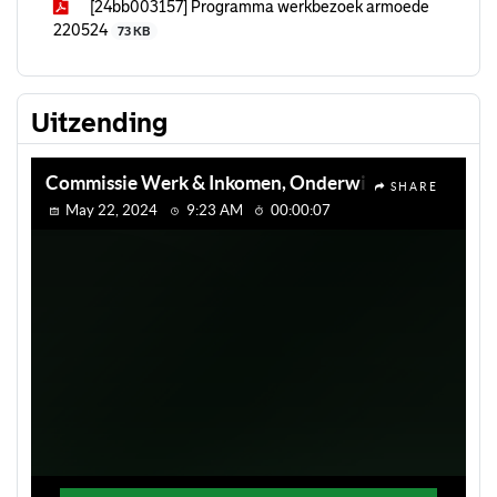
[24bb003157] Programma werkbezoek armoede
220524
73 KB
Uitzending