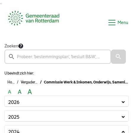
Ga naar de inhoud van deze pagina
Ga naar het zoeken
Ga naar het menu
Menu
Zoeken
U bevindt zich hier:
Home
Vergaderingen
Commissie Werk & Inkomen, Onderwijs, Samenleven, Schuldhulpverlening & Armoedebestrijding, NPRZ
A
A
A
2026
2025
2024