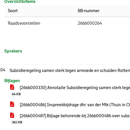
Overzichtsitems
Soort
BB-nummer
Raadsvoorstellen
26bb000264
Sprekers
.04
Subsidieregeling samen sterk tegen armoede en schulden Rott
Bijlagen
[26bb000330] Annotatie Subsidieregeling samen sterk te
64 KB
[26bb000486] Inspreekbijdrage dhr. van der Mik (Thuis in C
[26bb000487] Bijlage behorende bij 26bb000486 over subs
361 KB