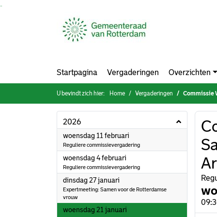
Ga naar de inhoud van deze pagina
Ga naar het zoeken
Ga naar het menu
Startpagina
Vergaderingen
Overzichten
U bevindt zich hier:
Home
Vergaderingen
Commissie Werk & I
2026
Co
2026
woensdag 11 februari
Sa
Reguliere commissievergadering
2026
woensdag 4 februari
Ar
Reguliere commissievergadering
Regu
2026
dinsdag 27 januari
wo
Expertmeeting: Samen voor de Rotterdamse
vrouw
09:3
2026
woensdag 21 januari