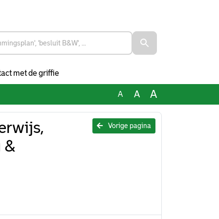
act met de griffie
A
A
A
rwijs,
Vorige pagina
 &