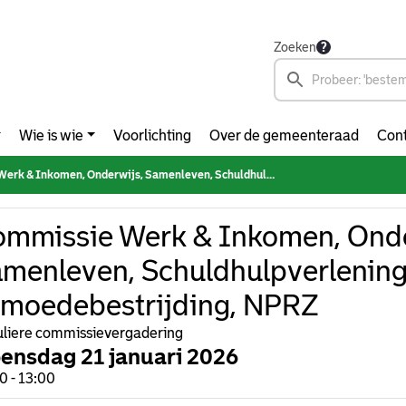
Zoeken
Wie is wie
Voorlichting
Over de gemeenteraad
Cont
nkomen, Onderwijs, Samenleven, Schuldhulpverlening & Armoedebestrijding, NPRZ
mmissie Werk & Inkomen, Onde
menleven, Schuldhulpverlening
moedebestrijding, NPRZ
liere commissievergadering
ensdag 21 januari 2026
0 - 13:00