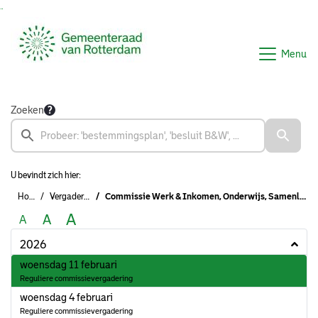
Ga naar de inhoud van deze pagina
Ga naar het zoeken
Ga naar het menu
Menu
Zoeken
U bevindt zich hier:
Home
Vergaderingen
Commissie Werk & Inkomen, Onderwijs, Samenleven, Schuldhulpverlening & Armoedebestrijding, NPRZ
A
A
A
2026
2026
woensdag 11 februari
Reguliere commissievergadering
2026
woensdag 4 februari
Reguliere commissievergadering