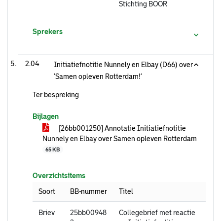
Stichting BOOR
Sprekers
2.04
Initiatiefnotitie Nunnely en Elbay (D66) over
‘Samen opleven Rotterdam!’
Ter bespreking
Bijlagen
[26bb001250] Annotatie Initiatiefnotitie
Nunnely en Elbay over Samen opleven Rotterdam
65 KB
Overzichtsitems
Soort
BB-nummer
Titel
Briev
25bb00948
Collegebrief met reactie