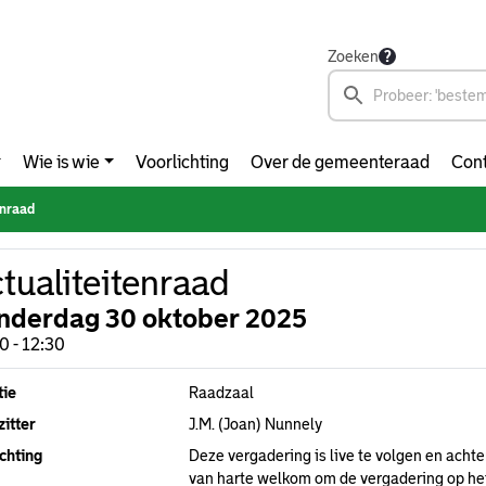
Zoeken
Wie is wie
Voorlichting
Over de gemeenteraad
Cont
enraad
tualiteitenraad
nderdag 30 oktober 2025
0 - 12:30
tie
Raadzaal
itter
J.M. (Joan) Nunnely
chting
Deze vergadering is live te volgen en achter
van harte welkom om de vergadering op het 