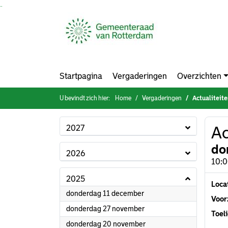
Ga naar de inhoud van deze pagina
Ga naar het zoeken
Ga naar het menu
Startpagina
Vergaderingen
Overzichten
U bevindt zich hier:
Home
Vergaderingen
Actualiteit
2027
Ac
do
2026
10:0
2025
Loca
2025
donderdag 11 december
Voorz
2025
donderdag 27 november
Toeli
2025
donderdag 20 november