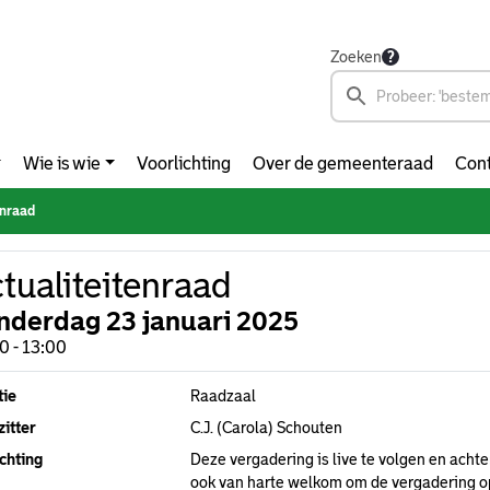
Zoeken
Wie is wie
Voorlichting
Over de gemeenteraad
Cont
enraad
tualiteitenraad
nderdag 23 januari 2025
0 - 13:00
tie
Raadzaal
itter
C.J. (Carola) Schouten
chting
Deze vergadering is live te volgen en achte
ook van harte welkom om de vergadering op 