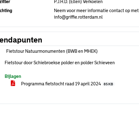
itter
P.J.H.D. (Ellen) Verkoelen
chting
Neem voor meer informatie contact op met
info@griffie.rotterdam.nl
endapunten
Fietstour Natuurmonumenten (BWB en MHEK)
Fietstour door Schiebroekse polder en polder Schieveen
Bijlagen
Programma fietstocht raad 19 april 2024
85 KB