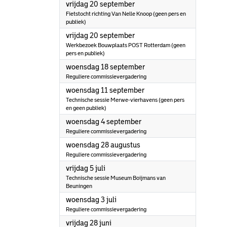
2024
vrijdag 20 september
Fietstocht richting Van Nelle Knoop (geen pers en
publiek)
2024
vrijdag 20 september
Werkbezoek Bouwplaats POST Rotterdam (geen
pers en publiek)
2024
woensdag 18 september
Reguliere commissievergadering
2024
woensdag 11 september
Technische sessie Merwe-vierhavens (geen pers
en geen publiek)
2024
woensdag 4 september
Reguliere commissievergadering
2024
woensdag 28 augustus
Reguliere commissievergadering
2024
vrijdag 5 juli
Technische sessie Museum Boijmans van
Beuningen
2024
woensdag 3 juli
Reguliere commissievergadering
2024
vrijdag 28 juni