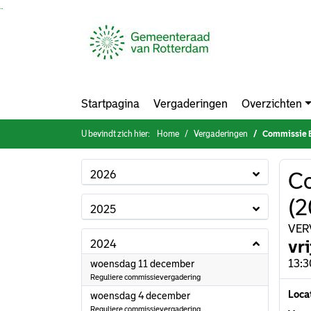
Ga naar de inhoud van deze pagina
Ga naar het zoeken
Ga naar het menu
Startpagina
Vergaderingen
Overzichten
U bevindt zich hier:
Home
Vergaderingen
Commissie B
2026
Co
(2
2025
VERV
vr
2024
2024
13:3
woensdag 11 december
Reguliere commissievergadering
Loca
2024
woensdag 4 december
Reguliere commissievergadering