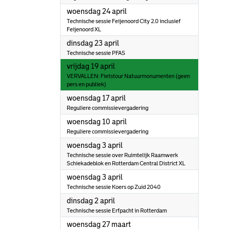
2024
woensdag 24 april
Technische sessie Feijenoord City 2.0 inclusief
Feijenoord XL
2024
dinsdag 23 april
Technische sessie PFAS
2024
vrijdag 19 april
VERVALLEN: Fietstour Natuurmonumenten (geen
pers en publiek)
2024
woensdag 17 april
Reguliere commissievergadering
2024
woensdag 10 april
Reguliere commissievergadering
2024
woensdag 3 april
Technische sessie over Ruimtelijk Raamwerk
Schiekadeblok en Rotterdam Central District XL
2024
woensdag 3 april
Technische sessie Koers op Zuid 2040
2024
dinsdag 2 april
Technische sessie Erfpacht in Rotterdam
2024
woensdag 27 maart