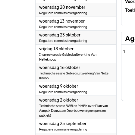
Voorz
2024
woensdag 20 november
Toeli
Reguliere commissievergadering
2024
woensdag 13 november
Reguliere commissievergadering
2024
woensdag 23 oktober
Ag
Reguliere commissievergadering
2024
vrijdag 18 oktober
Inspreeksessie Gebiedsuitwerking Van
Nelleknoop
2024
woensdag 16 oktober
Technische sessie Gebiedsuitwerking Van Nelle
Knoop
2024
woensdag 9 oktober
Reguliere commissievergadering
2024
woensdag 2 oktober
Technische sessie BWB en MHEK over Plan van
Aanpak Duurzaam Doorbouwen (geen pers en
publiek)
2024
woensdag 25 september
Reguliere commissievergadering