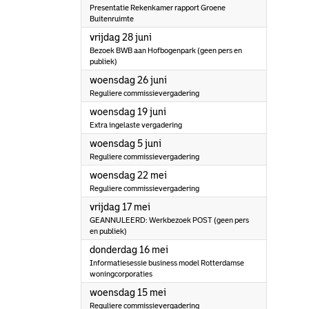
Presentatie Rekenkamer rapport Groene
Buitenruimte
2024
vrijdag 28 juni
Bezoek BWB aan Hofbogenpark (geen pers en
publiek)
2024
woensdag 26 juni
Reguliere commissievergadering
2024
woensdag 19 juni
Extra ingelaste vergadering
2024
woensdag 5 juni
Reguliere commissievergadering
2024
woensdag 22 mei
Reguliere commissievergadering
2024
vrijdag 17 mei
GEANNULEERD: Werkbezoek POST (geen pers
en publiek)
2024
donderdag 16 mei
Informatiesessie business model Rotterdamse
woningcorporaties
2024
woensdag 15 mei
Reguliere commissievergadering