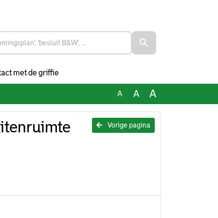
act met de griffie
A
A
A
itenruimte
Vorige pagina