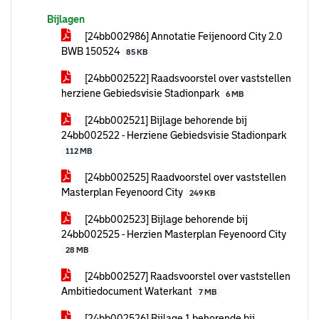
Bijlagen
[24bb002986] Annotatie Feijenoord City 2.0
BWB 150524
85 KB
[24bb002522] Raadsvoorstel over vaststellen
herziene Gebiedsvisie Stadionpark
6 MB
[24bb002521] Bijlage behorende bij
24bb002522 - Herziene Gebiedsvisie Stadionpark
112 MB
[24bb002525] Raadvoorstel over vaststellen
Masterplan Feyenoord City
249 KB
[24bb002523] Bijlage behorende bij
24bb002525 - Herzien Masterplan Feyenoord City
28 MB
[24bb002527] Raadsvoorstel over vaststellen
Ambitiedocument Waterkant
7 MB
[24bb002526] Bijlage 1 behorende bij