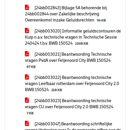
[24bb002843] Bijlage 5A behorende bij
24bb002844 over Zakelijke beschrijving
Overeenkomst inzake Geluidsrechten
94 KB
[24bb003020] Informatie geluidscontouren de
Kuip n.a.v. technische vragen in Technische Sessie
240424 t.b.v. BWB 150524
1008 KB
[24bb003021] Beantwoording Technische
vragen PvdA over Feijenoord City BWB 150524
87 KB
[24bb003022] Beantwoording technische
vragen Leefbaar rotterdam over Feijenoord City 2.0
BWB 150524
218 KB
[24bb003023] Beantwoording technische
vragen CU over Feijenoord City 2.0 BWB 150524
7 KB
[24bb003047] Beantwoording schriftelijke