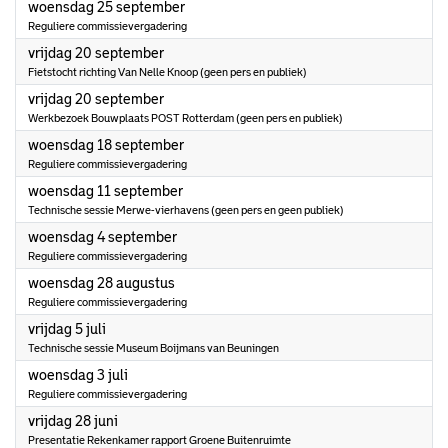
2024
woensdag 25 september
Reguliere commissievergadering
2024
vrijdag 20 september
Fietstocht richting Van Nelle Knoop (geen pers en publiek)
2024
vrijdag 20 september
Werkbezoek Bouwplaats POST Rotterdam (geen pers en publiek)
2024
woensdag 18 september
Reguliere commissievergadering
2024
woensdag 11 september
Technische sessie Merwe-vierhavens (geen pers en geen publiek)
2024
woensdag 4 september
Reguliere commissievergadering
2024
woensdag 28 augustus
Reguliere commissievergadering
2024
vrijdag 5 juli
Technische sessie Museum Boijmans van Beuningen
2024
woensdag 3 juli
Reguliere commissievergadering
2024
vrijdag 28 juni
Presentatie Rekenkamer rapport Groene Buitenruimte