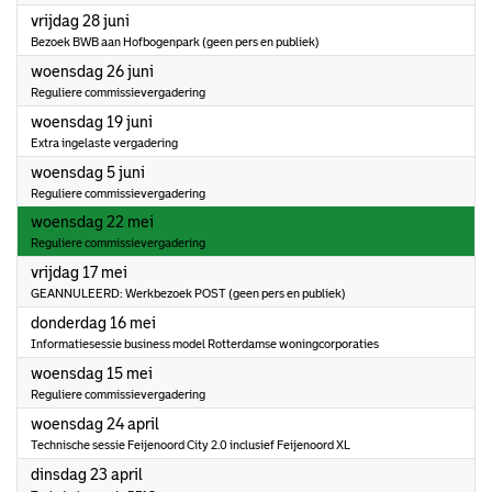
2024
vrijdag 28 juni
Bezoek BWB aan Hofbogenpark (geen pers en publiek)
2024
woensdag 26 juni
Reguliere commissievergadering
2024
woensdag 19 juni
Extra ingelaste vergadering
2024
woensdag 5 juni
Reguliere commissievergadering
2024
woensdag 22 mei
Reguliere commissievergadering
2024
vrijdag 17 mei
GEANNULEERD: Werkbezoek POST (geen pers en publiek)
2024
donderdag 16 mei
Informatiesessie business model Rotterdamse woningcorporaties
2024
woensdag 15 mei
Reguliere commissievergadering
2024
woensdag 24 april
Technische sessie Feijenoord City 2.0 inclusief Feijenoord XL
2024
dinsdag 23 april