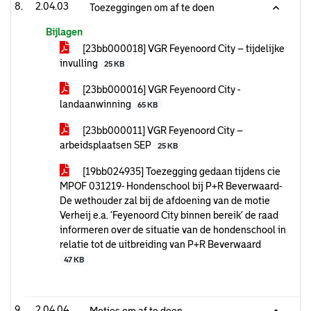
2.04.03
Toezeggingen om af te doen
Bijlagen
[23bb000018] VGR Feyenoord City – tijdelijke
invulling
25 KB
[23bb000016] VGR Feyenoord City -
landaanwinning
65 KB
[23bb000011] VGR Feyenoord City –
arbeidsplaatsen SEP
25 KB
[19bb024935] Toezegging gedaan tijdens cie
MPOF 031219- Hondenschool bij P+R Beverwaard-
De wethouder zal bij de afdoening van de motie
Verheij e.a. ‘Feyenoord City binnen bereik’ de raad
informeren over de situatie van de hondenschool in
relatie tot de uitbreiding van P+R Beverwaard
47 KB
2.04.04