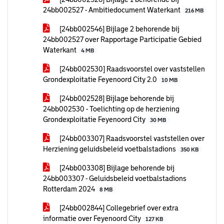
24bb002527 - Ambitiedocument Waterkant
216 MB
[24bb002546] Bijlage 2 behorende bij
24bb002527 over Rapportage Participatie Gebied
Waterkant
4 MB
[24bb002530] Raadsvoorstel over vaststellen
Grondexploitatie Feyenoord City 2.0
10 MB
[24bb002528] Bijlage behorende bij
24bb002530 - Toelichting op de herziening
Grondexploitatie Feyenoord City
30 MB
[24bb003307] Raadsvoorstel vaststellen over
Herziening geluidsbeleid voetbalstadions
350 KB
[24bb003308] Bijlage behorende bij
24bb003307 - Geluidsbeleid voetbalstadions
Rotterdam 2024
8 MB
[24bb002844] Collegebrief over extra
informatie over Feyenoord City
127 KB