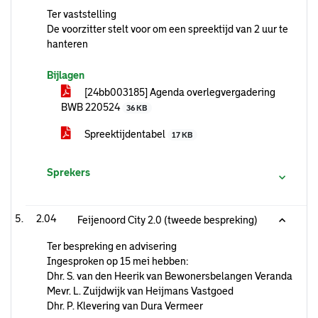
Ter vaststelling
De voorzitter stelt voor om een spreektijd van 2 uur te
hanteren
Bijlagen
[24bb003185] Agenda overlegvergadering
BWB 220524
36 KB
Spreektijdentabel
17 KB
Sprekers
2.04
Feijenoord City 2.0 (tweede bespreking)
Ter bespreking en advisering
Ingesproken op 15 mei hebben:
Dhr. S. van den Heerik van Bewonersbelangen Veranda
Mevr. L. Zuijdwijk van Heijmans Vastgoed
Dhr. P. Klevering van Dura Vermeer