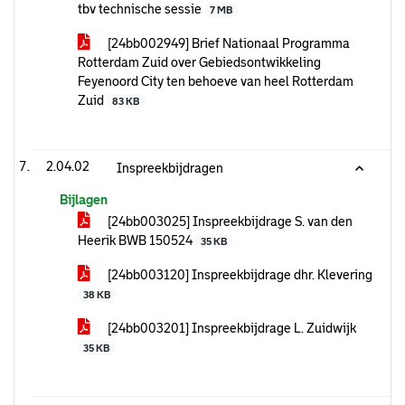
tbv technische sessie
7 MB
[24bb002949] Brief Nationaal Programma
Rotterdam Zuid over Gebiedsontwikkeling
Feyenoord City ten behoeve van heel Rotterdam
Zuid
83 KB
2.04.02
Inspreekbijdragen
Bijlagen
[24bb003025] Inspreekbijdrage S. van den
Heerik BWB 150524
35 KB
[24bb003120] Inspreekbijdrage dhr. Klevering
38 KB
[24bb003201] Inspreekbijdrage L. Zuidwijk
35 KB