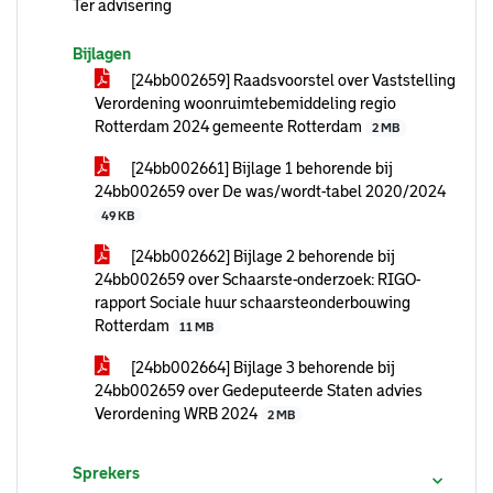
Ter advisering
Bijlagen
[24bb002659] Raadsvoorstel over Vaststelling
Verordening woonruimtebemiddeling regio
Rotterdam 2024 gemeente Rotterdam
2 MB
[24bb002661] Bijlage 1 behorende bij
24bb002659 over De was/wordt-tabel 2020/2024
49 KB
[24bb002662] Bijlage 2 behorende bij
24bb002659 over Schaarste-onderzoek: RIGO-
rapport Sociale huur schaarsteonderbouwing
Rotterdam
11 MB
[24bb002664] Bijlage 3 behorende bij
24bb002659 over Gedeputeerde Staten advies
Verordening WRB 2024
2 MB
Sprekers