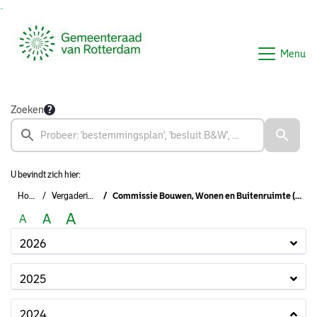
Ga naar de inhoud van deze pagina
Ga naar het zoeken
Ga naar het menu
Menu
Zoeken
U bevindt zich hier:
Home
Vergaderingen
Commissie Bouwen, Wonen en Buitenruimte (2022-2026)
A
A
A
2026
2025
2024