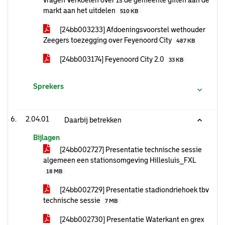
vragen Verkoelen over Is de gemeente giften aan de
markt aan het uitdelen
510 KB
[24bb003233] Afdoeningsvoorstel wethouder
Zeegers toezegging over Feyenoord City
487 KB
[24bb003174] Feyenoord City 2.0
33 KB
Sprekers
2.04.01
Daarbij betrekken
Bijlagen
[24bb002727] Presentatie technische sessie
algemeen een stationsomgeving Hillesluis_FXL
18 MB
[24bb002729] Presentatie stadiondriehoek tbv
technische sessie
7 MB
[24bb002730] Presentatie Waterkant en grex