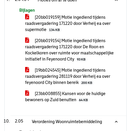
Moties om af te doen
Bijlagen
[20bb019159] Motie ingediend tijdens
raadsvergadering 171220 door Verheij ea over
supermotie
134 KB
[20bb019154] Motie ingediend tijdens
raadsvergadering 171220 door De Roon en
Kockelkoren over ruimte voor maatschappelijke
initiatief in Feyenoord City
93 KB
[19bb024545] Motie ingediend tijdens
raadsvergadering 281119 door Verheij ea over
feyenoord City binnen bereik
200 KB
[23bb008855] Kansen voor de huidige
bewoners op Zuid benutten
64 KB
2.05
Verordening Woonruimtebemiddeling