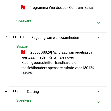
Programma Werkbezoek Centrum
40 KB
Sprekers
1.05.01
Regeling van werkzaamheden
Bijlagen
[23bb008829] Aanvraag van regeling van
werkzaamheden Reitema ea over
Kledingvoorschriften handhavers en
toezichthouders openbare ruimte voor 180124
183 KB
1.06
Sluiting
Sprekers