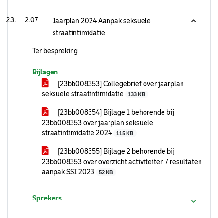
2.07
Jaarplan 2024 Aanpak seksuele
straatintimidatie
Ter bespreking
Bijlagen
[23bb008353] Collegebrief over jaarplan
seksuele straatintimidatie
133 KB
[23bb008354] Bijlage 1 behorende bij
23bb008353 over jaarplan seksuele
straatintimidatie 2024
115 KB
[23bb008355] Bijlage 2 behorende bij
23bb008353 over overzicht activiteiten / resultaten
aanpak SSI 2023
52 KB
Sprekers