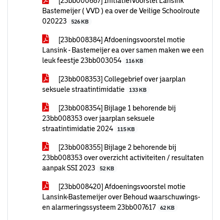
[23bb000687] Initiatiefvoorstel Lansink
Bastemeijer ( VVD ) ea over de Veilige Schoolroute
020223
526 KB
[23bb008384] Afdoeningsvoorstel motie
Lansink - Bastemeijer ea over samen maken we een
leuk feestje 23bb003054
116 KB
[23bb008353] Collegebrief over jaarplan
seksuele straatintimidatie
133 KB
[23bb008354] Bijlage 1 behorende bij
23bb008353 over jaarplan seksuele
straatintimidatie 2024
115 KB
[23bb008355] Bijlage 2 behorende bij
23bb008353 over overzicht activiteiten / resultaten
aanpak SSI 2023
52 KB
[23bb008420] Afdoeningsvoorstel motie
Lansink-Bastemeijer over Behoud waarschuwings-
en alarmeringssysteem 23bb007617
62 KB