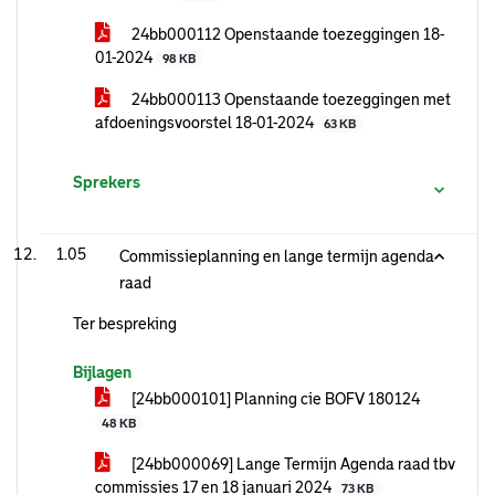
24bb000112 Openstaande toezeggingen 18-
01-2024
98 KB
24bb000113 Openstaande toezeggingen met
afdoeningsvoorstel 18-01-2024
63 KB
Sprekers
1.05
Commissieplanning en lange termijn agenda
raad
Ter bespreking
Bijlagen
[24bb000101] Planning cie BOFV 180124
48 KB
[24bb000069] Lange Termijn Agenda raad tbv
commissies 17 en 18 januari 2024
73 KB