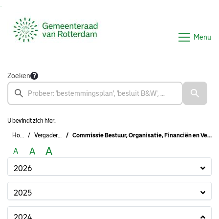
Ga naar de inhoud van deze pagina
Ga naar het zoeken
Ga naar het menu
Menu
Zoeken
U bevindt zich hier:
Home
Vergaderingen
Commissie Bestuur, Organisatie, Financiën en Veiligheid (2022 - 2026)
A
A
A
2026
2025
2024