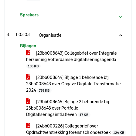
Sprekers
1.03.03
Organisatie
Bijlagen
[23bb008643] Collegebrief over Integrale
herziening Rotterdamse digitaliseringsagenda
135 KB
[23bb008644] Bijlage 1 behorende bij
23bb008643 over Opgave Digitale Transformatie
2024
759 KB
[23bb008645] Bijlage 2 behorende bij
23bb008643 over Portfolio
Digitaliseringsinitiatieven
17 KB
[24bb000226] Collegebrief over
Opdrachtverstrekking forensisch onderzoek
124 KB