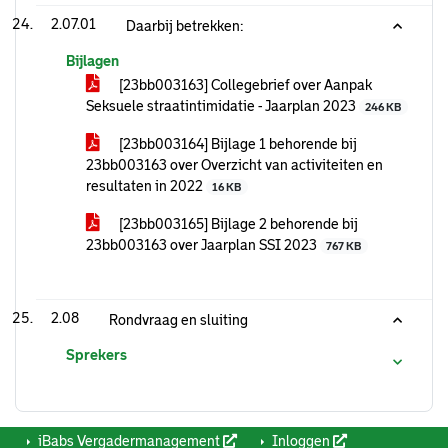
2.07.01
Daarbij betrekken:
Bijlagen
[23bb003163] Collegebrief over Aanpak
Seksuele straatintimidatie - Jaarplan 2023
246 KB
[23bb003164] Bijlage 1 behorende bij
23bb003163 over Overzicht van activiteiten en
resultaten in 2022
16 KB
[23bb003165] Bijlage 2 behorende bij
23bb003163 over Jaarplan SSI 2023
767 KB
2.08
Rondvraag en sluiting
Sprekers
iBabs Vergadermanagement
Inloggen