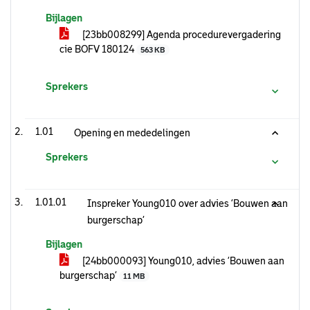
Bijlagen
[23bb008299] Agenda procedurevergadering
cie BOFV 180124
563 KB
Sprekers
1.01
Opening en mededelingen
Sprekers
1.01.01
Inspreker Young010 over advies ‘Bouwen aan
burgerschap’
Bijlagen
[24bb000093] Young010, advies ‘Bouwen aan
burgerschap’
11 MB