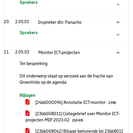
Sprekers
2.05.01
Inspreker dhr. Panacho
Sprekers
2.05.02
Monitor ICT-projecten
Ter bespreking
Dit onderwerp staat op verzoek van de fractie van
Groenlinks op de agenda
Bijlagen
[24bb000096] Annotatie ICT-monitor
2 MB
[23bb008011] Collegebrief over Monitor ICT-
projecten MIP 2023-02
218 KB
[23bb008062] Bijlage behorende bij 23bb8011