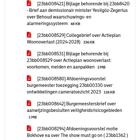
[23bb008421] Bijlage behorende bij 23bb8420
- Brief aan demissionair minister Yesilgöz-Zegerius
over Behoud waarschuwings- en
alarmeringssysteem
68 KB
[23bb008529] Collegebrief over Actieplan
Woonoverlast (2024-2028)
236 KB
[23bb008531] Bijlage behorende bij
23bb008529 over Actieplan woonoverlast:
voorkomen, melden en aanpakken
2 MB
[23bb008580] Afdoeningsvoorstel
burgemeester toezegging 23bb00330 over
ontwikkelingen cameratoezicht 2023
126 KB
[23bb008642] Burgemeestersbrief over
aanwijzingsbesluiten veiligheidsrisicogebieden
1 MB
[23bb008294] Afdoeningsvoorstel motie
Bokhove ea over The show must go on ( 23bb1362 )