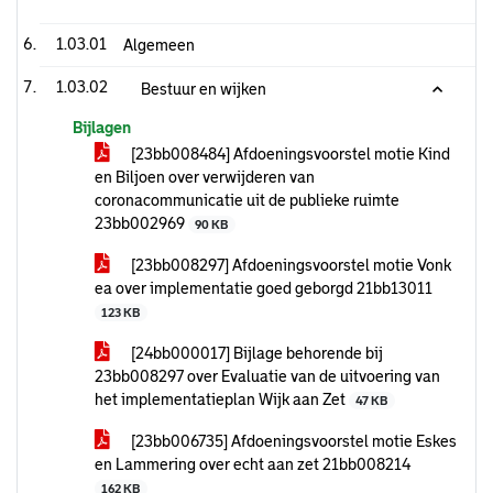
1.03.01
Algemeen
1.03.02
Bestuur en wijken
Bijlagen
[23bb008484] Afdoeningsvoorstel motie Kind
en Biljoen over verwijderen van
coronacommunicatie uit de publieke ruimte
23bb002969
90 KB
[23bb008297] Afdoeningsvoorstel motie Vonk
ea over implementatie goed geborgd 21bb13011
123 KB
[24bb000017] Bijlage behorende bij
23bb008297 over Evaluatie van de uitvoering van
het implementatieplan Wijk aan Zet
47 KB
[23bb006735] Afdoeningsvoorstel motie Eskes
en Lammering over echt aan zet 21bb008214
162 KB