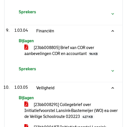
Sprekers
1.03.04
Financiën
Bijlagen
[23bb008805] Brief van COR over
aanbevelingen COR en accountant
96 KB
Sprekers
1.03.05
Veiligheid
Bijlagen
[23bb008291] Collegebrief over
Initiatiefvoorstel Lansink-Bastemeijer (WO) ea over
de Veilige Schoolroute 020223
427 KB