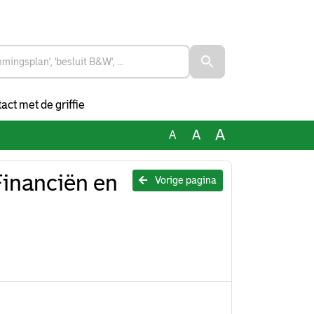
act met de griffie
A
A
A
Financiën en
Vorige pagina