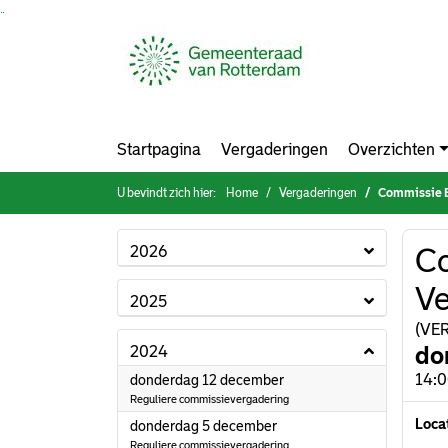
Ga naar de inhoud van deze pagina
Ga naar het zoeken
Ga naar het menu
Startpagina
Vergaderingen
Overzichten
U bevindt zich hier:
Home
Vergaderingen
Commissie Bes
2026
Co
Ve
2025
(VER
do
2024
2024
14:0
donderdag 12 december
Reguliere commissievergadering
Loca
2024
donderdag 5 december
Reguliere commissievergadering