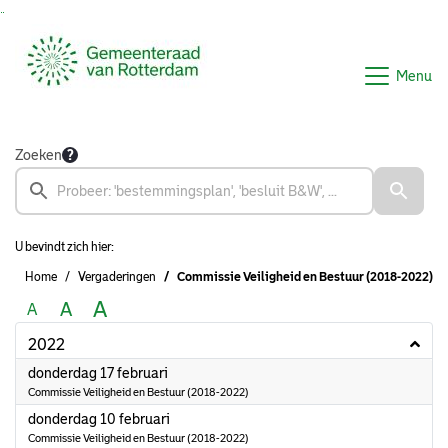
Ga naar de inhoud van deze pagina
Ga naar het zoeken
Ga naar het menu
Menu
Zoeken
U bevindt zich hier:
Home
Vergaderingen
Commissie Veiligheid en Bestuur (2018-2022)
A
A
A
2022
2022
donderdag 17 februari
Commissie Veiligheid en Bestuur (2018-2022)
2022
donderdag 10 februari
Commissie Veiligheid en Bestuur (2018-2022)