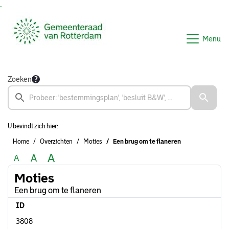
Ga naar de inhoud van deze pagina
Ga naar het zoeken
Ga naar het menu
Menu
Zoeken
U bevindt zich hier:
Home
Overzichten
Moties
Een brug om te flaneren
A
A
A
Moties
Een brug om te flaneren
ID
3808