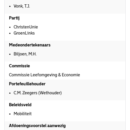
Vonk, T.J.
Partij
ChristenUnie
GroenLinks
Medeondertekenaars
Biljoen, M.H.
Commissie
Commissie Leefomgeving & Economie
Portefeuillehouder
C.M. Zeegers (Wethouder)
Beleidsveld
Mobiliteit
Afdoeningsvoorstel aanwezig