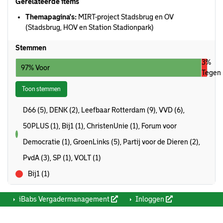
Gerelateerde items
Themapagina's:
MIRT-project Stadsbrug en OV
(Stadsbrug, HOV en Station Stadionpark)
Stemmen
3%
97% Voor
Tegen
Toon stemmen
D66 (5), DENK (2), Leefbaar Rotterdam (9), VVD (6),
50PLUS (1), Bij1 (1), ChristenUnie (1), Forum voor
voor
Democratie (1), GroenLinks (5), Partij voor de Dieren (2),
PvdA (3), SP (1), VOLT (1)
Bij1 (1)
tegen
iBabs Vergadermanagement
Inloggen