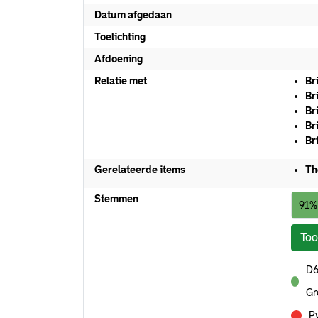
Datum afgedaan
Toelichting
Afdoening
Relatie met
Br
Br
Br
Br
Br
Gerelateerde items
Th
Stemmen
91%
To
D6
voor
Gr
P