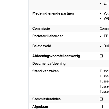
Elfi
Mede indienende partijen
Vol
VV
Commissie
Commi
Portefeuillehouder
T.B
Beleidsveld
Bui
Nie
Afdoeningsvoorstel aanwezig
Document afdoening
Stand van zaken
Tusse
Tusse
Tusse
Tusse
Tusse
Nie
Commissieadvies
Nie
Afgedaan