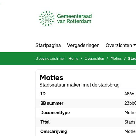
Ga naar de inhoud van deze pagina
Ga naar het zoeken
Ga naar het menu
Startpagina
Vergaderingen
Overzichten
U bevindt zich hier:
Home
Overzichten
Moties
Stad
Moties
Stadsnatuur maken met de stadsbrug
ID
4866
BB nummer
23bb
Documenttype
Motie
Titel
Stads
Omschrijving
Motie