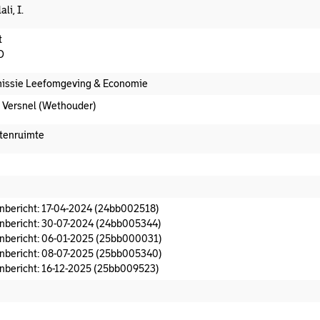
lali, I.
t
D
ssie Leefomgeving & Economie
. Versnel (Wethouder)
tenruimte
t afdoeningsvoorstel aanwezig
nbericht: 17-04-2024 (24bb002518)
nbericht: 30-07-2024 (24bb005344)
nbericht: 06-01-2025 (25bb000031)
nbericht: 08-07-2025 (25bb005340)
nbericht: 16-12-2025 (25bb009523)
t commissieadvies
t afgedaan