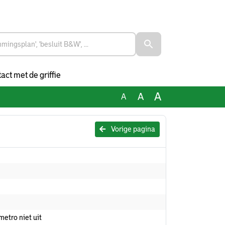
act met de griffie
A
A
A
Vorige pagina
etro niet uit