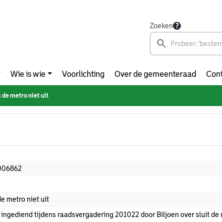
Zoeken
Wie is wie
Voorlichting
Over de gemeenteraad
Cont
t de metro niet uit
006862
de metro niet uit
 ingediend tijdens raadsvergadering 201022 door Biljoen over sluit de m