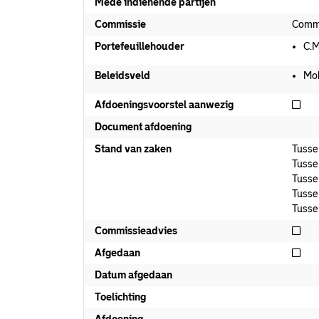
Mede indienende partijen
Commissie
Commi
Portefeuillehouder
C.M
Beleidsveld
Mob
Nie
Afdoeningsvoorstel aanwezig
Document afdoening
Stand van zaken
Tusse
Tusse
Tusse
Tusse
Tusse
Nie
Commissieadvies
Nie
Afgedaan
Datum afgedaan
Toelichting