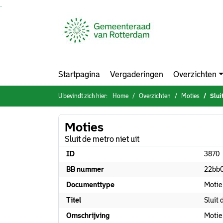
Ga naar de inhoud van deze pagina
Ga naar het zoeken
Ga naar het menu
Startpagina
Vergaderingen
Overzichten
U bevindt zich hier:
Home
Overzichten
Moties
Slui
Moties
Sluit de metro niet uit
ID
3870
BB nummer
22bb
Documenttype
Motie
Titel
Sluit 
Omschrijving
Motie