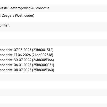
ssie Leefomgeving & Economie
. Zeegers (Wethouder)
iliteit
t afdoeningsvoorstel aanwezig
nbericht: 07-03-2023 (23bb001512)
nbericht: 17-04-2024 (24bb002518)
nbericht: 30-07-2024 (24bb005344)
nbericht: 06-01-2025 (25bb000031)
nbericht: 08-07-2025 (25bb005340)
t commissieadvies
t afgedaan