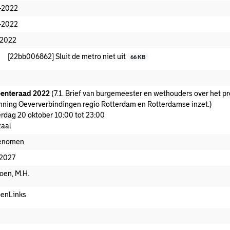
-2022
-2022
-2022
[22bb006862] Sluit de metro niet uit
66 KB
enteraad 2022
(7.1. Brief van burgemeester en wethouders over het p
nning Oeververbindingen regio Rotterdam en Rotterdamse inzet.)
rdag 20 oktober 10:00 tot 23:00
aal
enomen
-2027
joen, M.H.
enLinks