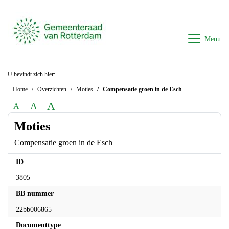
Ga naar de inhoud van deze pagina
Ga naar het zoeken
Ga naar het menu
Menu
U bevindt zich hier:
Home
Overzichten
Moties
Compensatie groen in de Esch
A
A
A
Moties
Compensatie groen in de Esch
ID
3805
BB nummer
22bb006865
Documenttype