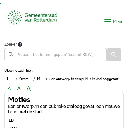
Ga naar de inhoud van deze pagina
Ga naar het zoeken
Ga naar het menu
Menu
Zoeken
U bevindt zich hier:
Home
Overzichten
Moties
Een ontwerp, in een publieke dialoog gevat: een nieuwe brug met de stad
A
A
A
Moties
Een ontwerp, in een publieke dialoog gevat: een nieuwe
brug met de stad
ID