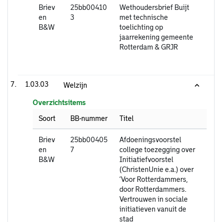
Briev
25bb00410
Wethoudersbrief Buijt
en
3
met technische
B&W
toelichting op
jaarrekening gemeente
Rotterdam & GRJR
1.03.03
Welzijn
Overzichtsitems
Soort
BB-nummer
Titel
Briev
25bb00405
Afdoeningsvoorstel
en
7
college toezegging over
B&W
Initiatiefvoorstel
(ChristenUnie e.a.) over
‘Voor Rotterdammers,
door Rotterdammers.
Vertrouwen in sociale
initiatieven vanuit de
stad