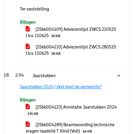
Ter vaststelling
Bijlagen
[25bb004109] Adviezenlijst ZWCS 210525
t.b.v. 110625
65 KB
[25bb004110] Adviezenlijst ZWCS 280525
t.b.v. 110625
58 KB
2.04
Jaarstukken
Jaarstukken 2024 | Wat doet de gemeente?
Bijlagen
[25bb004123] Annotatie Jaarstukken 2024
191 KB
[25bb004289] Beantwoording technische
vragen raadslid T. Kind (Volt)
64 KB