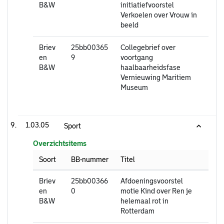
B&W
initiatiefvoorstel
Verkoelen over Vrouw in
beeld
Briev
25bb00365
Collegebrief over
en
9
voortgang
B&W
haalbaarheidsfase
Vernieuwing Maritiem
Museum
1.03.05
Sport
Overzichtsitems
Soort
BB-nummer
Titel
Briev
25bb00366
Afdoeningsvoorstel
en
0
motie Kind over Ren je
B&W
helemaal rot in
Rotterdam