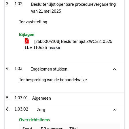
1.02
Besluitenlijst openbare procedurevergadering
van 21 mei 2025
Ter vaststelling
Bijlagen
[25bb004108] Besluitenlijst ZWCS 210525
t.b.v. 110625
106 KB
1.03
Ingekomen stukken
Ter bespreking van de behandelwijze
1.03.01
Algemeen
1.03.02
Zorg
Overzichtsitems