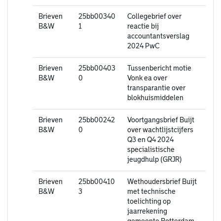
Brieven
25bb00340
Collegebrief over
B&W
1
reactie bij
accountantsverslag
2024 PwC
Brieven
25bb00403
Tussenbericht motie
B&W
0
Vonk ea over
transparantie over
blokhuismiddelen
Brieven
25bb00242
Voortgangsbrief Buijt
B&W
0
over wachtlijstcijfers
Q3 en Q4 2024
specialistische
jeugdhulp (GRJR)
Brieven
25bb00410
Wethoudersbrief Buijt
B&W
3
met technische
toelichting op
jaarrekening