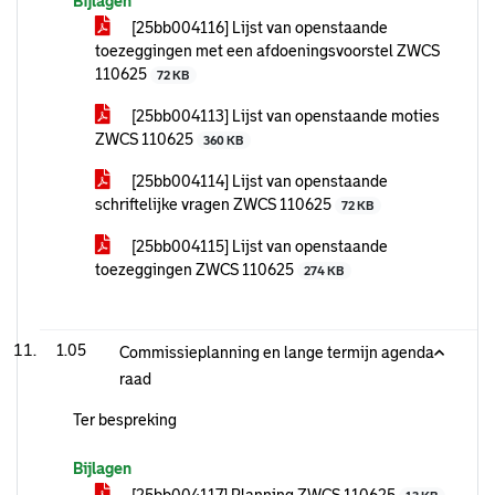
Bijlagen
[25bb004116] Lijst van openstaande
toezeggingen met een afdoeningsvoorstel ZWCS
110625
72 KB
[25bb004113] Lijst van openstaande moties
ZWCS 110625
360 KB
[25bb004114] Lijst van openstaande
schriftelijke vragen ZWCS 110625
72 KB
[25bb004115] Lijst van openstaande
toezeggingen ZWCS 110625
274 KB
1.05
Commissieplanning en lange termijn agenda
raad
Ter bespreking
Bijlagen