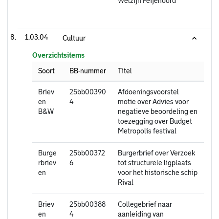
Welzijn Feijenoord
1.03.04
Cultuur
Overzichtsitems
Soort
BB-nummer
Titel
Briev
25bb00390
Afdoeningsvoorstel
en
4
motie over Advies voor
B&W
negatieve beoordeling en
toezegging over Budget
Metropolis festival
Burge
25bb00372
Burgerbrief over Verzoek
rbriev
6
tot structurele ligplaats
en
voor het historische schip
Rival
Briev
25bb00388
Collegebrief naar
en
4
aanleiding van