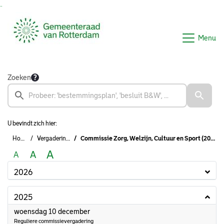
Ga naar de inhoud van deze pagina
Ga naar het zoeken
Ga naar het menu
Menu
Zoeken
U bevindt zich hier:
Home
Vergaderingen
Commissie Zorg, Welzijn, Cultuur en Sport (2022 - 2026)
A
A
A
2026
2025
2025
woensdag 10 december
Reguliere commissievergadering