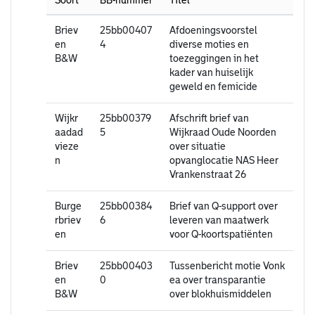
Soort
BB-nummer
Titel
Briev
25bb00407
Afdoeningsvoorstel
en
4
diverse moties en
B&W
toezeggingen in het
kader van huiselijk
geweld en femicide
Wijkr
25bb00379
Afschrift brief van
aadad
5
Wijkraad Oude Noorden
vieze
over situatie
n
opvanglocatie NAS Heer
Vrankenstraat 26
Burge
25bb00384
Brief van Q-support over
rbriev
6
leveren van maatwerk
en
voor Q-koortspatiënten
Briev
25bb00403
Tussenbericht motie Vonk
en
0
ea over transparantie
B&W
over blokhuismiddelen