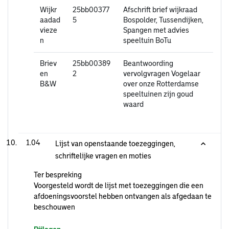
Wijkr
25bb00377
Afschrift brief wijkraad
aadad
5
Bospolder, Tussendijken,
vieze
Spangen met advies
n
speeltuin BoTu
Briev
25bb00389
Beantwoording
en
2
vervolgvragen Vogelaar
B&W
over onze Rotterdamse
speeltuinen zijn goud
waard
1.04
Lijst van openstaande toezeggingen,
schriftelijke vragen en moties
Ter bespreking
Voorgesteld wordt de lijst met toezeggingen die een
afdoeningsvoorstel hebben ontvangen als afgedaan te
beschouwen