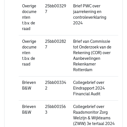
Overige
25bb00329
Brief PWC over
docume
7
jaarrekening en
nten
controleverklaring
t.b.v. de
2024
raad
Overige
25bb00282
Brief van Commissie
docume
7
tot Onderzoek van de
nten
Rekening (COR) over
t.b.v. de
Aanbevelingen
raad
Rekenkamer
Rotterdam
Brieven
25bb00334
Collegebrief over
B&W
2
Eindrapport 2024
Financial Audit
Brieven
25bb00156
Collegebrief over
B&W
3
Raadsmonitor Zorg
Welzijn & Wijkteams
(ZWW) 3e tertaal 2024