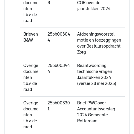
docume
8
COR over de
nten
jaarstukken 2024
t.b.v. de
raad
Brieven
25bb00304
Afdoeningsvoorstel
B&W
4
motie en toezeggingen
over Bestuursopdracht
Zorg
Overige
25bb00394
Beantwoording
docume
4
technische vragen
nten
Jaarstukken 2024
t.b.v. de
(versie 28 mei 2025)
raad
Overige
25bb00330
Brief PWC over
docume
1
Accountantsverslag
nten
2024 Gemeente
t.b.v. de
Rotterdam
raad