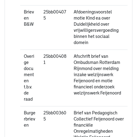
Briev
25bb00407
Afdoeningsvoorstel
en
5
motie Kind ea over
B&W
Duidelijkheid over
vrijwilligersvergoeding
binnen het sociaal
domein
Overi
25bb00408
Afschrift brief van
ge
1
Ombudsman Rotterdam
docu
Rijnmond over melding
ment
inzake welzijnswerk
en
Feijenoord en motie
t.b.v.
financieel onderzoek
de
welzijnswerk Feijenoord
raad
Burge
25bb00360
Brief van Pedagogisch
rbriev
5
Collectief Feijenoord over
en
financiële
Onregelmatigheden