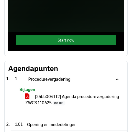
Agendapunten
1
Procedurevergadering
Bijlagen
[25bb004112] Agenda procedurevergadering
ZWCS 110625
80 KB
1.01
Opening en mededelingen