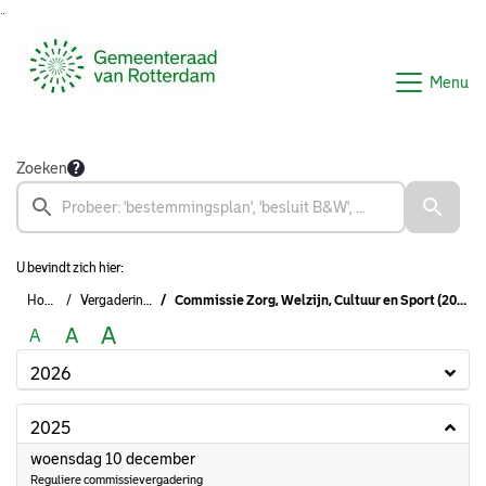
Ga naar de inhoud van deze pagina
Ga naar het zoeken
Ga naar het menu
Menu
Zoeken
U bevindt zich hier:
Home
Vergaderingen
Commissie Zorg, Welzijn, Cultuur en Sport (2022 - 2026)
A
A
A
2026
2025
2025
woensdag 10 december
Reguliere commissievergadering