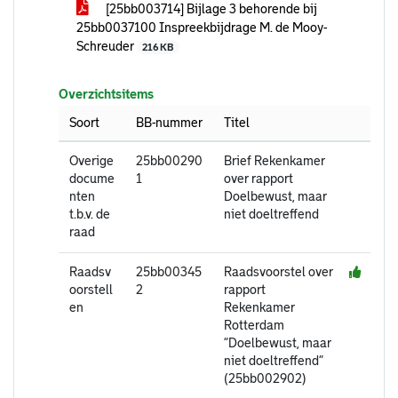
[25bb003714] Bijlage 3 behorende bij
25bb0037100 Inspreekbijdrage M. de Mooy-
Schreuder
216 KB
Overzichtsitems
Soort
BB-nummer
Titel
Overige
25bb00290
Brief Rekenkamer
docume
1
over rapport
nten
Doelbewust, maar
t.b.v. de
niet doeltreffend
raad
Raadsv
25bb00345
Raadsvoorstel over
oorstell
2
rapport
en
Rekenkamer
Rotterdam
“Doelbewust, maar
niet doeltreffend”
(25bb002902)