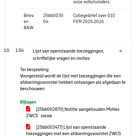
onze volkstuinders
Briev
25bb0030
Collegebrief over 010
en
04
Fit'R 2025-2026
B&W
1.04
Lijst van openstaande toezeggingen,
schriftelijke vragen en moties
Ter bespreking
Voorgesteld wordt de lijst met toezeggingen die een
afdoeningsvoorstel hebben ontvangen als afgedaan te
beschouwen
Bijlagen
[25bb002870] Notitie aangehouden Moties
ZWCS
105 KB
[25bb003477] Lijst van openstaande
toezeggingen met een afdoeningsvoorstel ZWCS