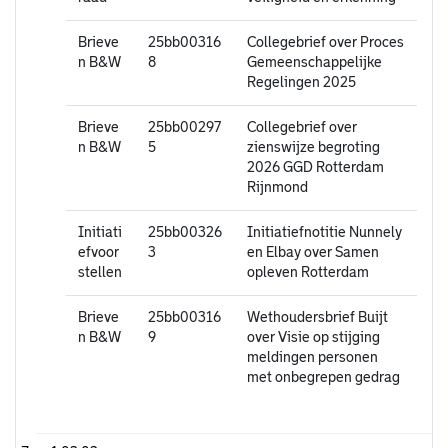
Brieve
25bb00316
Collegebrief over Proces
n B&W
8
Gemeenschappelijke
Regelingen 2025
Brieve
25bb00297
Collegebrief over
n B&W
5
zienswijze begroting
2026 GGD Rotterdam
Rijnmond
Initiati
25bb00326
Initiatiefnotitie Nunnely
efvoor
3
en Elbay over Samen
stellen
opleven Rotterdam
Brieve
25bb00316
Wethoudersbrief Buijt
n B&W
9
over Visie op stijging
meldingen personen
met onbegrepen gedrag