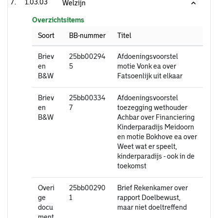
1.03.03
Welzijn
Overzichtsitems
Soort
BB-nummer
Titel
Briev
25bb00294
Afdoeningsvoorstel
en
5
motie Vonk ea over
B&W
Fatsoenlijk uit elkaar
Briev
25bb00334
Afdoeningsvoorstel
en
7
toezegging wethouder
B&W
Achbar over Financiering
Kinderparadijs Meidoorn
en motie Bokhove ea over
Weet wat er speelt,
kinderparadijs - ook in de
toekomst
Overi
25bb00290
Brief Rekenkamer over
ge
1
rapport Doelbewust,
docu
maar niet doeltreffend
ment