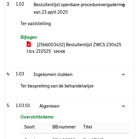
1.02
Besluitenlijst openbare procedurevergadering
van 23 april 2025
Ter vaststelling
Bijlagen
[25bb003432] Besluitenlijst ZWCS 230425
t.b.v. 210525
105 KB
1.03
Ingekomen stukken
Ter bespreking van de behandelwijze
1.03.01
Algemeen
Overzichtsitems
Soort
BB-nummer
Titel