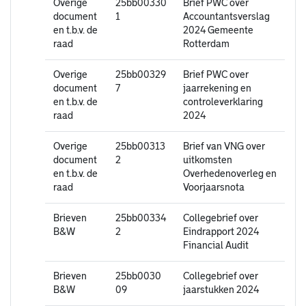
Overige
25bb00330
Brief PWC over
document
1
Accountantsverslag
en t.b.v. de
2024 Gemeente
raad
Rotterdam
Overige
25bb00329
Brief PWC over
document
7
jaarrekening en
en t.b.v. de
controleverklaring
raad
2024
Overige
25bb00313
Brief van VNG over
document
2
uitkomsten
en t.b.v. de
Overhedenoverleg en
raad
Voorjaarsnota
Brieven
25bb00334
Collegebrief over
B&W
2
Eindrapport 2024
Financial Audit
Brieven
25bb0030
Collegebrief over
B&W
09
jaarstukken 2024