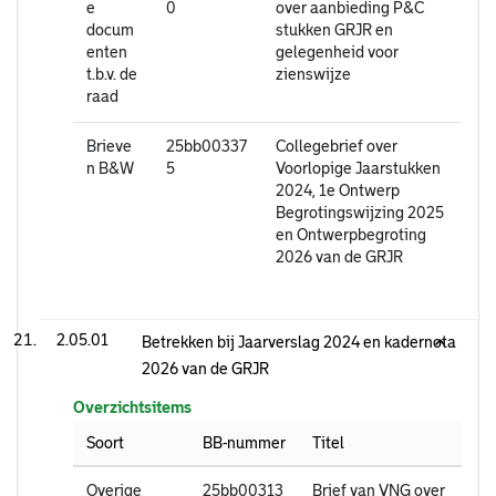
e
0
over aanbieding P&C
docum
stukken GRJR en
enten
gelegenheid voor
t.b.v. de
zienswijze
raad
Brieve
25bb00337
Collegebrief over
n B&W
5
Voorlopige Jaarstukken
2024, 1e Ontwerp
Begrotingswijzing 2025
en Ontwerpbegroting
2026 van de GRJR
2.05.01
Betrekken bij Jaarverslag 2024 en kadernota
2026 van de GRJR
Overzichtsitems
Soort
BB-nummer
Titel
Overige
25bb00313
Brief van VNG over