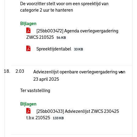
De voorzitter stelt voor om een spreektijd van
categorie 2 uur te hanteren
Bijlagen
[25bb003472] Agenda overlegvergadering
ZWCS 210525
54 KB
Spreektijdentabel
33 KB
2.03
Adviezenlijst openbare overlegvergadering van
23 april 2025
Ter vaststelling
Bijlagen
[25bb003433] Adviezenlijst ZWCS 230425
t.b.v. 210525
133 KB