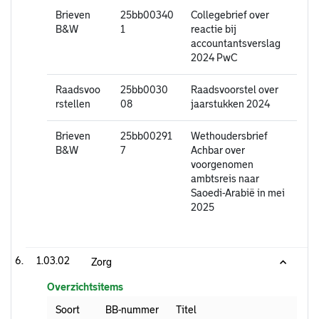
Brieven
25bb00340
Collegebrief over
B&W
1
reactie bij
accountantsverslag
2024 PwC
Raadsvoo
25bb0030
Raadsvoorstel over
rstellen
08
jaarstukken 2024
Brieven
25bb00291
Wethoudersbrief
B&W
7
Achbar over
voorgenomen
ambtsreis naar
Saoedi-Arabië in mei
2025
1.03.02
Zorg
Overzichtsitems
Soort
BB-nummer
Titel