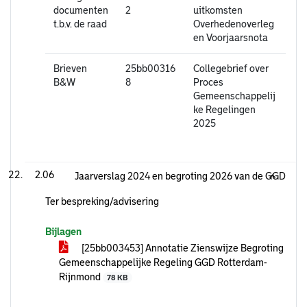
documenten
2
uitkomsten
t.b.v. de raad
Overhedenoverleg
en Voorjaarsnota
Brieven
25bb00316
Collegebrief over
B&W
8
Proces
Gemeenschappelij
ke Regelingen
2025
2.06
Jaarverslag 2024 en begroting 2026 van de GGD
Ter bespreking/advisering
Bijlagen
[25bb003453] Annotatie Zienswijze Begroting
Gemeenschappelijke Regeling GGD Rotterdam-
Rijnmond
78 KB