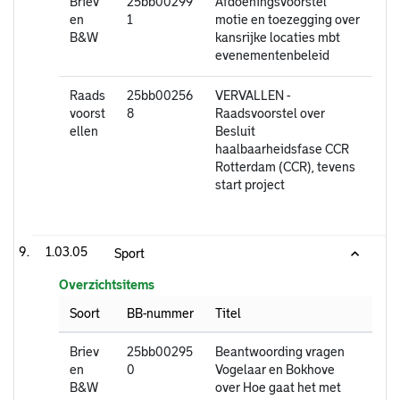
Briev
25bb00299
Afdoeningsvoorstel
en
1
motie en toezegging over
B&W
kansrijke locaties mbt
evenementenbeleid
Raads
25bb00256
VERVALLEN -
voorst
8
Raadsvoorstel over
ellen
Besluit
haalbaarheidsfase CCR
Rotterdam (CCR), tevens
start project
1.03.05
Sport
Overzichtsitems
Soort
BB-nummer
Titel
Briev
25bb00295
Beantwoording vragen
en
0
Vogelaar en Bokhove
B&W
over Hoe gaat het met