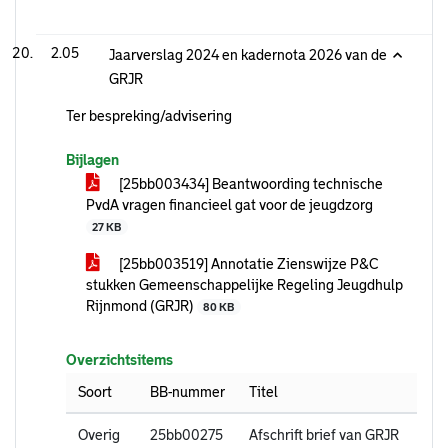
2.05
Jaarverslag 2024 en kadernota 2026 van de
GRJR
Ter bespreking/advisering
Bijlagen
[25bb003434] Beantwoording technische
PvdA vragen financieel gat voor de jeugdzorg
27 KB
[25bb003519] Annotatie Zienswijze P&C
stukken Gemeenschappelijke Regeling Jeugdhulp
Rijnmond (GRJR)
80 KB
Overzichtsitems
Soort
BB-nummer
Titel
Overig
25bb00275
Afschrift brief van GRJR