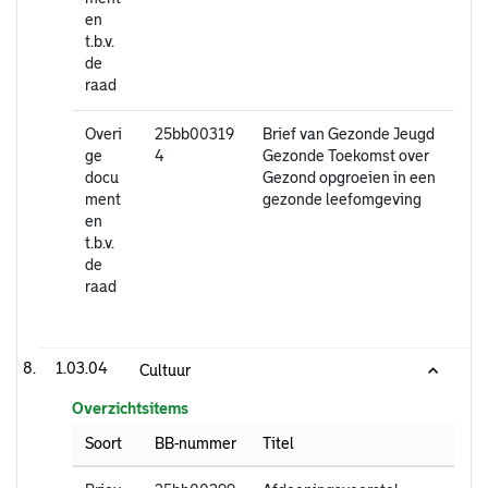
en
t.b.v.
de
raad
Overi
25bb00319
Brief van Gezonde Jeugd
ge
4
Gezonde Toekomst over
docu
Gezond opgroeien in een
ment
gezonde leefomgeving
en
t.b.v.
de
raad
1.03.04
Cultuur
Overzichtsitems
Soort
BB-nummer
Titel