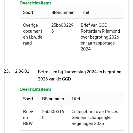
Overzichtsitems
Soort
BB-nummer
Titel
Overige
25bb00229
Brief van GGD
document
8
Rotterdam Rijnmond
en t.b.v. de
over begroting 2026
raad
en jaarrapportage
2024
2.06.01
Betrekken bij Jaarverslag 2024 en begroting
2026 van de GGD
Overzichtsitems
Soort
BB-nummer
Titel
Briev
25bb00316
Collegebrief over Proces
en
8
Gemeenschappelijke
B&W
Regelingen 2025