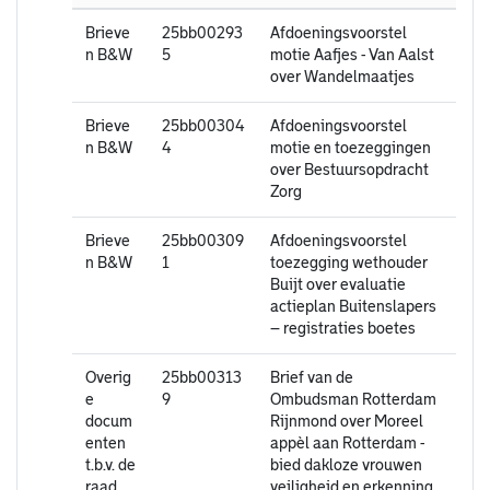
Brieve
25bb00293
Afdoeningsvoorstel
n B&W
5
motie Aafjes - Van Aalst
over Wandelmaatjes
Brieve
25bb00304
Afdoeningsvoorstel
n B&W
4
motie en toezeggingen
over Bestuursopdracht
Zorg
Brieve
25bb00309
Afdoeningsvoorstel
n B&W
1
toezegging wethouder
Buijt over evaluatie
actieplan Buitenslapers
– registraties boetes
Overig
25bb00313
Brief van de
e
9
Ombudsman Rotterdam
docum
Rijnmond over Moreel
enten
appèl aan Rotterdam -
t.b.v. de
bied dakloze vrouwen
raad
veiligheid en erkenning