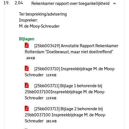
2.04
Rekenkamer rapport over toegankelijkheid
Ter bespreking/advisering
Inspreker:
M. de Mooy-Schreuder
Bijlagen
[25bb003419] Annotatie Rapport Rekenkamer
Rotterdam “Doelbewust, maar niet doeltreffend”
69 KB
[25bb003710] Inspreekbijdrage M. de Mooy-
Schreuder
119 KB
[25bb003711] Bijlage 1 behorende bij
25bb0037100Inspreekbijdrage M. de Mooy-
Schreuder
119 KB
[25bb003713] Bijlage 2 behorende bij
25bb0037100 Inspreekbijdrage M. de Mooy-
Schreuder
281 KB