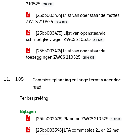
210525
70 KB
[25bb003474] Lijst van openstaande moties
ZWCS 210525
354 KB
[25bb003475] Lijst van openstaande
schriftelijke vragen ZWCS 210525
82 KB
[25bb003476] Lijst van openstaande
toezeggingen ZWCS 210525
284 KB
1.05
Commissieplanning en lange termijn agenda
raad
Ter bespreking
Bijlagen
[25bb003478] Planning ZWCS 210525
13 KB
[25bb003598] LTA commissies 21 en 22 mei