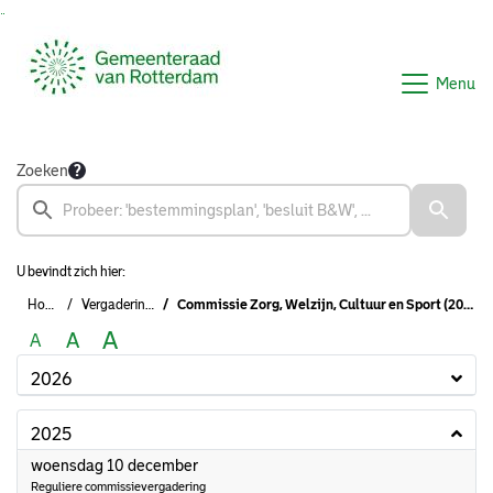
Ga naar de inhoud van deze pagina
Ga naar het zoeken
Ga naar het menu
Menu
Zoeken
U bevindt zich hier:
Home
Vergaderingen
Commissie Zorg, Welzijn, Cultuur en Sport (2022 - 2026)
A
A
A
2026
2025
2025
woensdag 10 december
Reguliere commissievergadering