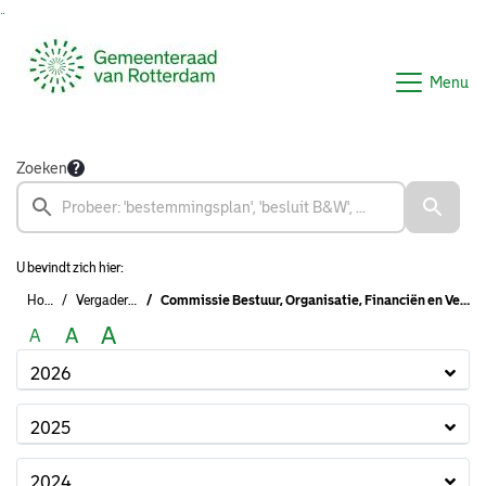
Ga naar de inhoud van deze pagina
Ga naar het zoeken
Ga naar het menu
Menu
Zoeken
U bevindt zich hier:
Home
Vergaderingen
Commissie Bestuur, Organisatie, Financiën en Veiligheid (2022 - 2026)
A
A
A
2026
2025
2024