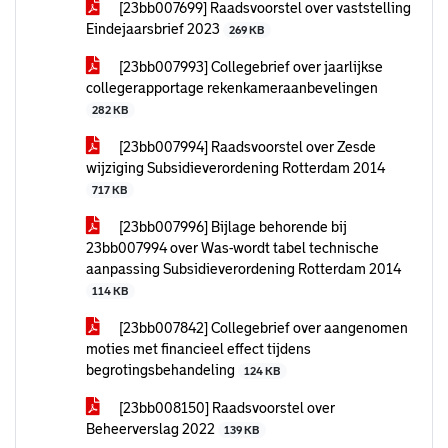
[23bb007699] Raadsvoorstel over vaststelling
Eindejaarsbrief 2023
269 KB
[23bb007993] Collegebrief over jaarlijkse
collegerapportage rekenkameraanbevelingen
282 KB
[23bb007994] Raadsvoorstel over Zesde
wijziging Subsidieverordening Rotterdam 2014
717 KB
[23bb007996] Bijlage behorende bij
23bb007994 over Was-wordt tabel technische
aanpassing Subsidieverordening Rotterdam 2014
114 KB
[23bb007842] Collegebrief over aangenomen
moties met financieel effect tijdens
begrotingsbehandeling
124 KB
[23bb008150] Raadsvoorstel over
Beheerverslag 2022
139 KB