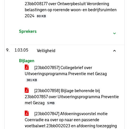
23bb008177 over Ontwerpbesluit Verordening
belastingen op roerende woon- en bedrijfsruimten
2024
80 KB
Sprekers
1.03.05
Veiligheid
Bijlagen
[23bb007857] Collegebrief over
Uitvoeringsprogramma Preventie met Gezag
381 KB
[23bb007858] Bijlage behorende bij
23bb007857 over Uitvoeringsprogramma Preventie
met Gezag
5 MB
[23bb007847] Afdoeningsvoorstel motie
Coenradie ea over op naar een passende
voetbalwet 23bb002023 en afdoening toezegging