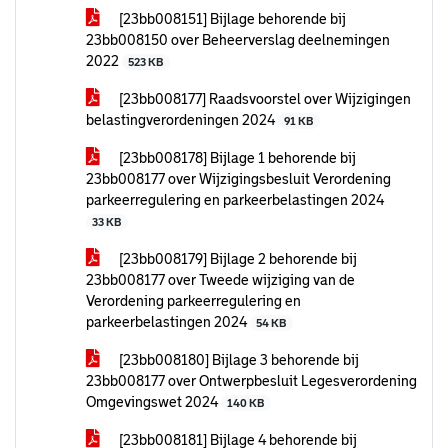
[23bb008151] Bijlage behorende bij
23bb008150 over Beheerverslag deelnemingen
2022
523 KB
[23bb008177] Raadsvoorstel over Wijzigingen
belastingverordeningen 2024
91 KB
[23bb008178] Bijlage 1 behorende bij
23bb008177 over Wijzigingsbesluit Verordening
parkeerregulering en parkeerbelastingen 2024
33 KB
[23bb008179] Bijlage 2 behorende bij
23bb008177 over Tweede wijziging van de
Verordening parkeerregulering en
parkeerbelastingen 2024
54 KB
[23bb008180] Bijlage 3 behorende bij
23bb008177 over Ontwerpbesluit Legesverordening
Omgevingswet 2024
140 KB
[23bb008181] Bijlage 4 behorende bij