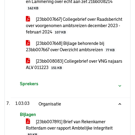
en Lammering over echt aan zet 21bb008214
162 KB
[23bb007667] Collegebrief over Raadsbericht
over voorgenomen ambtsreizen december 2023 -
februari 2024
107 KB
[23bb007668] Bijlage behorende bij
23bb007667 over Overzicht ambtsreizen
77 KB
[23bb008083] Collegebrief over VNG najaars
ALV 011223
151 KB
Sprekers
1.03.03
Organisatie
Bijlagen
[23bb007891] Brief van Rekenkamer
Rotterdam over rapport Ambtelijke integriteit
80 KB