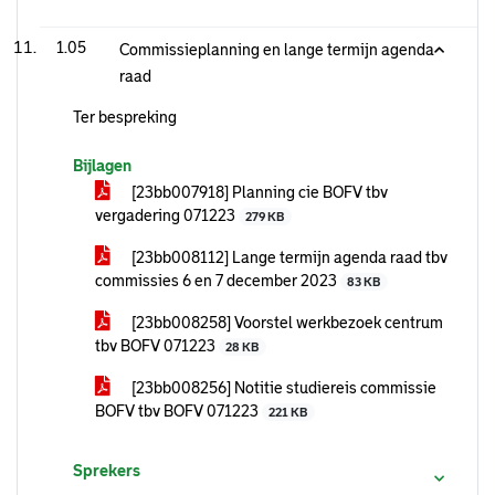
1.05
Commissieplanning en lange termijn agenda
raad
Ter bespreking
Bijlagen
[23bb007918] Planning cie BOFV tbv
vergadering 071223
279 KB
[23bb008112] Lange termijn agenda raad tbv
commissies 6 en 7 december 2023
83 KB
[23bb008258] Voorstel werkbezoek centrum
tbv BOFV 071223
28 KB
[23bb008256] Notitie studiereis commissie
BOFV tbv BOFV 071223
221 KB
Sprekers