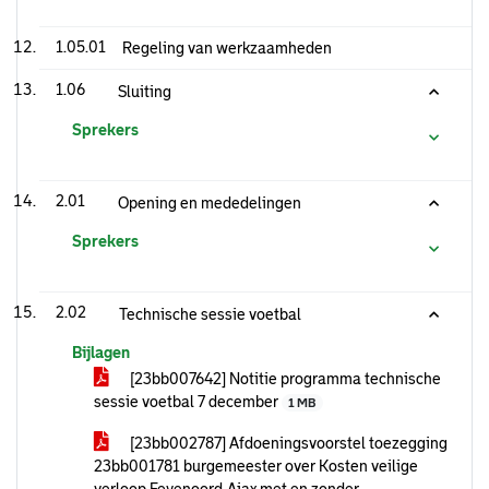
1.05.01
Regeling van werkzaamheden
1.06
Sluiting
Sprekers
2.01
Opening en mededelingen
Sprekers
2.02
Technische sessie voetbal
Bijlagen
[23bb007642] Notitie programma technische
sessie voetbal 7 december
1 MB
[23bb002787] Afdoeningsvoorstel toezegging
23bb001781 burgemeester over Kosten veilige