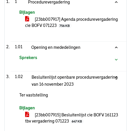
1
Procedurevergadering
Bijlagen
[23bb007917] Agenda procedurevergadering
cie BOFV 071223
756 KB
1.01
Opening en mededelingen
Sprekers
1.02
Besluitenlijst openbare procedurevergadering
van 16 november 2023
Ter vaststelling
Bijlagen
[23bb007915] Besluitenlijst cie BOFV 161123
tbv vergadering 071223
647 KB