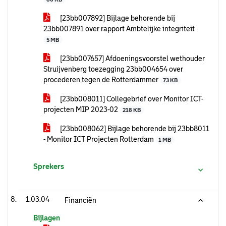
[23bb007892] Bijlage behorende bij
23bb007891 over rapport Ambtelijke integriteit
5 MB
[23bb007657] Afdoeningsvoorstel wethouder
Struijvenberg toezegging 23bb004654 over
procederen tegen de Rotterdammer
73 KB
[23bb008011] Collegebrief over Monitor ICT-
projecten MIP 2023-02
218 KB
[23bb008062] Bijlage behorende bij 23bb8011
- Monitor ICT Projecten Rotterdam
1 MB
Sprekers
1.03.04
Financiën
Bijlagen