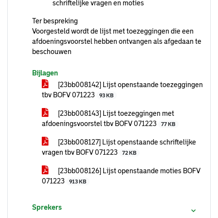
schriftelijke vragen en moties
Ter bespreking
Voorgesteld wordt de lijst met toezeggingen die een
afdoeningsvoorstel hebben ontvangen als afgedaan te
beschouwen
Bijlagen
[23bb008142] Lijst openstaande toezeggingen
tbv BOFV 071223
93 KB
[23bb008143] Lijst toezeggingen met
afdoeningsvoorstel tbv BOFV 071223
77 KB
[23bb008127] Lijst openstaande schriftelijke
vragen tbv BOFV 071223
72 KB
[23bb008126] Lijst openstaande moties BOFV
071223
913 KB
Sprekers