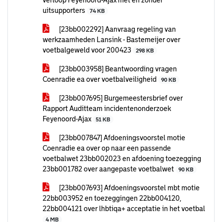
verloop Feyenoord-Ajax met en zonder
uitsupporters
74 KB
[23bb002292] Aanvraag regeling van
werkzaamheden Lansink - Bastemeijer over
voetbalgeweld voor 200423
298 KB
[23bb003958] Beantwoording vragen
Coenradie ea over voetbalveiligheid
90 KB
[23bb007695] Burgemeestersbrief over
Rapport Auditteam incidentenonderzoek
Feyenoord-Ajax
51 KB
[23bb007847] Afdoeningsvoorstel motie
Coenradie ea over op naar een passende
voetbalwet 23bb002023 en afdoening toezegging
23bb001782 over aangepaste voetbalwet
90 KB
[23bb007693] Afdoeningsvoorstel mbt motie
22bb003952 en toezeggingen 22bb004120,
22bb004121 over lhbtiqa+ acceptatie in het voetbal
4 MB