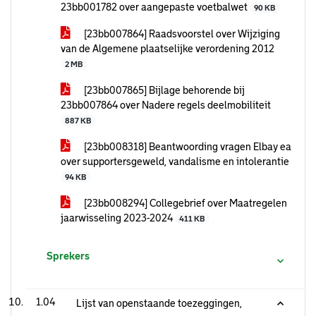
23bb001782 over aangepaste voetbalwet
90 KB
[23bb007864] Raadsvoorstel over Wijziging
van de Algemene plaatselijke verordening 2012
2 MB
[23bb007865] Bijlage behorende bij
23bb007864 over Nadere regels deelmobiliteit
887 KB
[23bb008318] Beantwoording vragen Elbay ea
over supportersgeweld, vandalisme en intolerantie
94 KB
[23bb008294] Collegebrief over Maatregelen
jaarwisseling 2023-2024
411 KB
Sprekers
1.04
Lijst van openstaande toezeggingen,