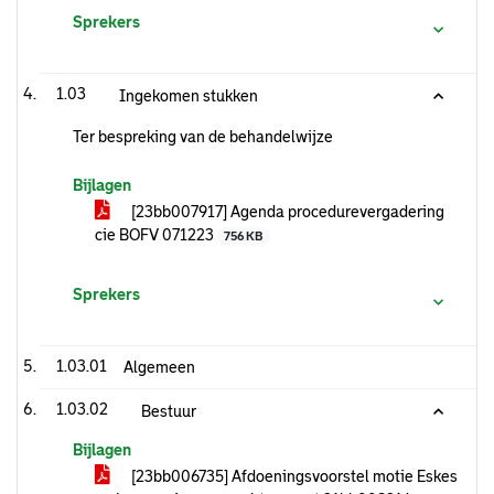
Sprekers
1.03
Ingekomen stukken
Ter bespreking van de behandelwijze
Bijlagen
[23bb007917] Agenda procedurevergadering
cie BOFV 071223
756 KB
Sprekers
1.03.01
Algemeen
1.03.02
Bestuur
Bijlagen
[23bb006735] Afdoeningsvoorstel motie Eskes