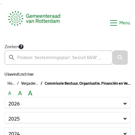
Ga naar de inhoud van deze pagina
Ga naar het zoeken
Ga naar het menu
Menu
Zoeken
U bevindt zich hier:
Home
Vergaderingen
Commissie Bestuur, Organisatie, Financiën en Veiligheid (2022 - 2026)
A
A
A
2026
2025
2024